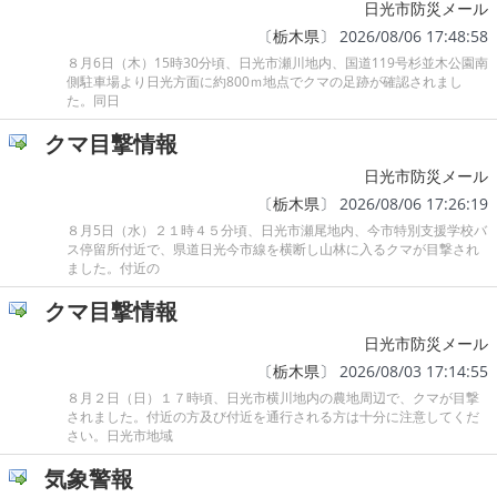
日光市防災メール
〔
栃木県
〕 2026/08/06 17:48:58
８月6日（木）15時30分頃、日光市瀬川地内、国道119号杉並木公園南
側駐車場より日光方面に約800ｍ地点でクマの足跡が確認されまし
た。同日
クマ目撃情報
日光市防災メール
〔
栃木県
〕 2026/08/06 17:26:19
８月5日（水）２１時４５分頃、日光市瀬尾地内、今市特別支援学校バ
ス停留所付近で、県道日光今市線を横断し山林に入るクマが目撃され
ました。付近の
クマ目撃情報
日光市防災メール
〔
栃木県
〕 2026/08/03 17:14:55
８月２日（日）１７時頃、日光市横川地内の農地周辺で、クマが目撃
されました。付近の方及び付近を通行される方は十分に注意してくだ
さい。日光市地域
気象警報