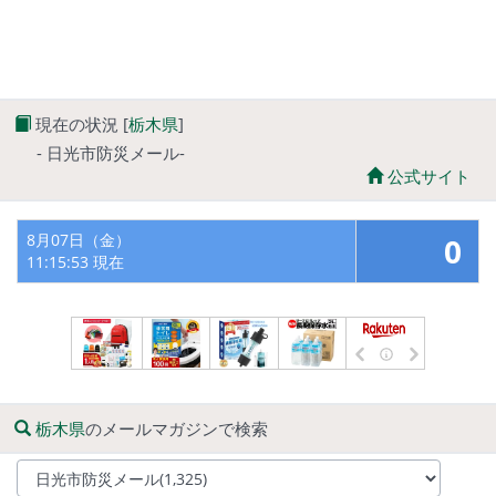
現在の状況 [
栃木県
]
- 日光市防災メール-
公式サイト
8月07日（金）
0
11:15:53 現在
栃木県
のメールマガジンで検索