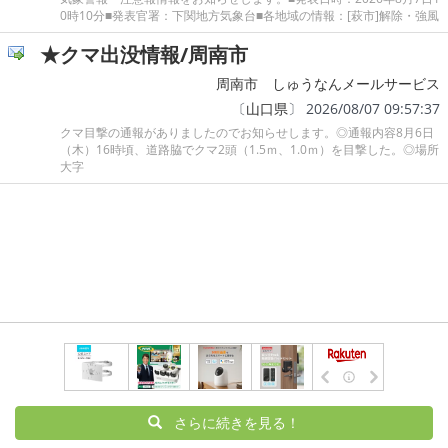
0時10分■発表官署：下関地方気象台■各地域の情報：[萩市]解除・強風
★クマ出没情報/周南市
周南市 しゅうなんメールサービス
〔
山口県
〕 2026/08/07 09:57:37
クマ目撃の通報がありましたのでお知らせします。◎通報内容8月6日
（木）16時頃、道路脇でクマ2頭（1.5ｍ、1.0ｍ）を目撃した。◎場所
大字
さらに続きを見る！