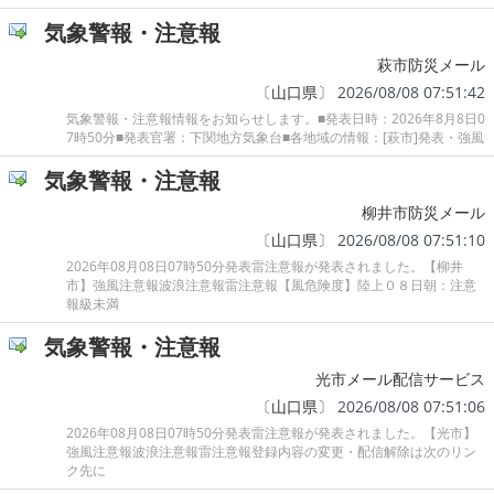
気象警報・注意報
萩市防災メール
〔
山口県
〕 2026/08/08 07:51:42
気象警報・注意報情報をお知らせします。■発表日時：2026年8月8日0
7時50分■発表官署：下関地方気象台■各地域の情報：[萩市]発表・強風
気象警報・注意報
柳井市防災メール
〔
山口県
〕 2026/08/08 07:51:10
2026年08月08日07時50分発表雷注意報が発表されました。【柳井
市】強風注意報波浪注意報雷注意報【風危険度】陸上０８日朝：注意
報級未満
気象警報・注意報
光市メール配信サービス
〔
山口県
〕 2026/08/08 07:51:06
2026年08月08日07時50分発表雷注意報が発表されました。【光市】
強風注意報波浪注意報雷注意報登録内容の変更・配信解除は次のリン
ク先に