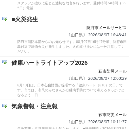
スタッフが症状に応じた適切な助言を行います。受付時間24時間（36
5日）電話
■火災発生
防府市メールサービス
〔
山口県
〕 2026/08/07 16:48:41
防府市消防本部からのお知らせです。08月07日16時47分頃、防府市田
島付近で建物火災が発生しました。火の取り扱いには十分注意してく
ださい。
健康ハートライトアップ2026
萩市防災メール
〔
山口県
〕 2026/08/07 12:00:29
8月10日は、日本心臓財団が提唱する「健康ハート（810）の日」で
す。市では、市民のみなさんが心臓病予防について考えるきっかけと
なるよう、日
気象警報・注意報
萩市防災メール
〔
山口県
〕 2026/08/07 10:11:37
気象警報・注意報情報をお知らせします。■発表日時：2026年8月7日1