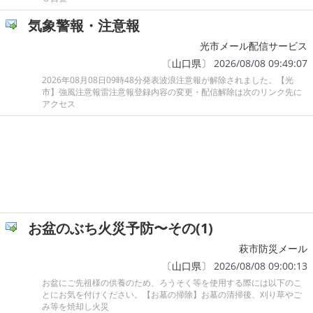
気象警報・注意報
光市メール配信サービス
〔
山口県
〕 2026/08/08 09:49:07
2026年08月08日09時48分発表波浪注意報が解除されました。【光
市】強風注意報雷注意報登録内容の変更・配信解除は次のリンク先に
アクセス
お盆のぶち火災予防〜その(1)
萩市防災メール
〔
山口県
〕 2026/08/08 09:00:13
お盆にご先祖様の供養のため、ろうそく等を使用する際には以下のこ
とにお気を付けください。【お墓の掃除】お墓の清掃後、刈り草やご
み等を焼却し火災