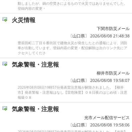
動しましたが、鍋の空焚きによるもので火災ではありませんでした。
登録内容の変更・
火災情報
下関市防災メール
〔
山口県
〕 2026/08/08 21:48:38
豊前田町二丁目６番街区で建物火災が発生したとの通報により、消防
車が出動しています。登録内容の変更・配信解除は次のリンク先にア
クセスしてくださ
気象警報・注意報
柳井市防災メール
〔
山口県
〕 2026/08/08 19:58:07
2026年08月08日19時57分発表雷注意報が解除されました。【柳井
市】発表警報・注意報はなし【雷危険度】０８日夜のはじめ頃：注意
報級０８
気象警報・注意報
光市メール配信サービス
〔
山口県
〕 2026/08/08 19:58:06
2026年08月08日19時57分発表雷注意報が解除されました。【光市】