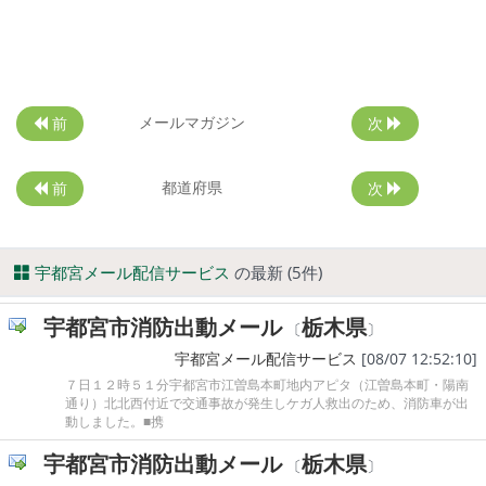
メールマガジン
前
次
都道府県
前
次
宇都宮メール配信サービス
の最新 (5件)
宇都宮市消防出動メール
栃木県
〔
〕
宇都宮メール配信サービス
[08/07 12:52:10]
７日１２時５１分宇都宮市江曽島本町地内アピタ（江曽島本町・陽南
通り）北北西付近で交通事故が発生しケガ人救出のため、消防車が出
動しました。■携
宇都宮市消防出動メール
栃木県
〔
〕