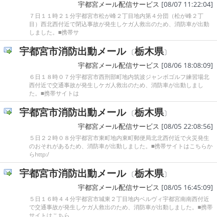
宇都宮メール配信サービス
[08/07 11:22:04]
７日１１時２１分宇都宮市松が峰２丁目地内第４分団（松が峰２丁
目）西北西付近で閉込事故が発生しケガ人救出のため、消防車が出動
しました。■携帯サ
宇都宮市消防出動メール
栃木県
〔
〕
宇都宮メール配信サービス
[08/06 18:08:09]
６日１８時０７分宇都宮市西刑部町地内筑波ジャンボゴルフ練習場北
西付近で交通事故が発生しケガ人救出のため、消防車が出動しまし
た。■携帯サイトは
宇都宮市消防出動メール
栃木県
〔
〕
宇都宮メール配信サービス
[08/05 22:08:56]
５日２２時０８分宇都宮市東町地内東町郵便局北北西付近で火災発生
のおそれがあるため、消防車が出動しました。■携帯サイトはこちらか
らhttp:/
宇都宮市消防出動メール
栃木県
〔
〕
宇都宮メール配信サービス
[08/05 16:45:09]
５日１６時４４分宇都宮市城東２丁目地内ベルヴィ宇都宮南南西付近
で交通事故が発生しケガ人救出のため、消防車が出動しました。■携帯
サイトはこちら