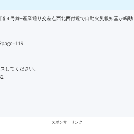
国道４号線−産業通り交差点西北西付近で自動火災報知器が鳴動
i?page=119
セスしてください。
42
スポンサーリンク