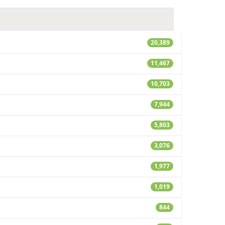
20,389
11,467
10,703
7,944
5,803
3,076
1,977
1,019
844