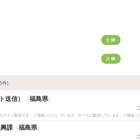
次
次
5件)
スト送信）
福島県
〔
〕
のテスト配信です。ご登録いただいている方、すべてに配信しています。ご確認く
振興課
福島県
〔
〕