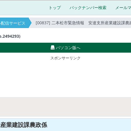
トップ
バックナンバー検索
メール
[00837] 二本松市緊急情報 安達支所産業建設課農政係(202
ル配信サービス
494293)
パソコン版へ
スポンサーリンク
支所産業建設課農政係