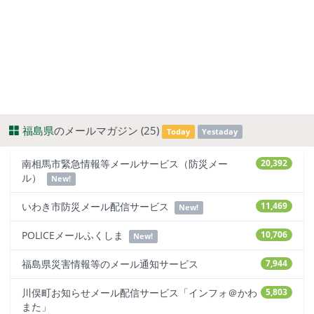
福島県
のメールマガジン (25)
Today
Yestaday
南相馬市緊急情報等メールサービス（防災メー
20,392
ル）
New!
いわき市防災メール配信サービス
11,469
New!
POLICEメールふくしま
10,706
New!
福島県災害情報等のメール通知サービス
7,944
川俣町お知らせメール配信サービス「インフォ＠かわ
5,803
また」