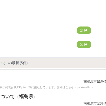
次
次
ール）
の最新 (5件)
南相馬市緊急
庁発表台風13号が日本に接近しています。詳細はこちらhttps://mail.co
について
福島県
〔
〕
南相馬市緊急