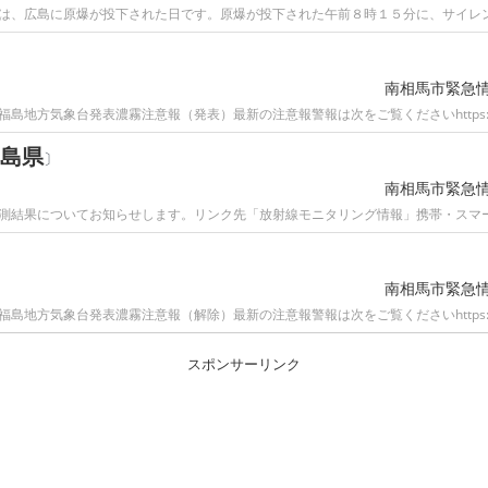
は、広島に原爆が投下された日です。原爆が投下された午前８時１５分に、サイレ
南相馬市緊急
3分福島地方気象台発表濃霧注意報（発表）最新の注意報警報は次をご覧くださいhttps:
島県
〕
南相馬市緊急
測結果についてお知らせします。リンク先「放射線モニタリング情報」携帯・スマート
南相馬市緊急
7分福島地方気象台発表濃霧注意報（解除）最新の注意報警報は次をご覧くださいhttps:
スポンサーリンク