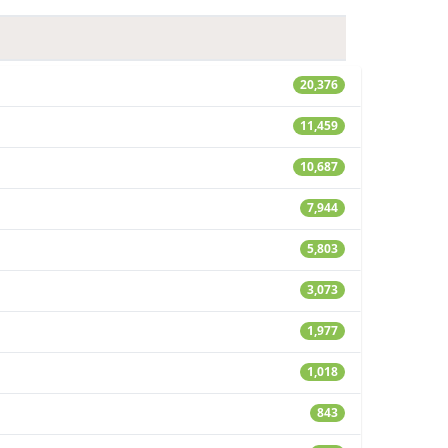
20,376
11,459
10,687
7,944
5,803
3,073
1,977
1,018
843