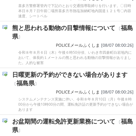
喜多方警察署管内で下記のとおり交通指導取締りを行います。〇日時
本日８月７日午前〇場所喜多方市熱塩加納町地内国道１２１号〇内容
速度、シートベル
熊と思われる動物の目撃情報について
福島
〔
県
〕
POLICEメールふくしま
[08/07 08:00:26]
令和８年８月６日（木）午後６時50分頃、いわき市四倉町白岩地内に
おいて、体長約１メートルの熊と思われる動物の目撃情報がありまし
た。人的な被害
日曜更新の予約ができない場合があります
福島県
〔
〕
POLICEメールふくしま
[08/07 08:00:26]
システムメンテナンス実施に伴い、令和８年８月10日（月）午後８時
00分から午後10時00分の間、運転免許証の更新予約ができない場合が
あります
お盆期間の運転免許更新業務について
福島
〔
県
〕