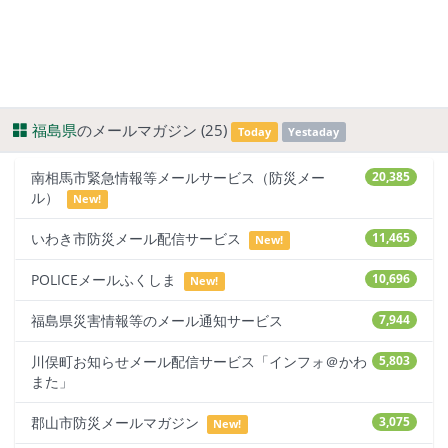
福島県
のメールマガジン (25)
Today
Yestaday
南相馬市緊急情報等メールサービス（防災メー
20,385
ル）
New!
いわき市防災メール配信サービス
11,465
New!
POLICEメールふくしま
10,696
New!
福島県災害情報等のメール通知サービス
7,944
川俣町お知らせメール配信サービス「インフォ＠かわ
5,803
また」
郡山市防災メールマガジン
3,075
New!