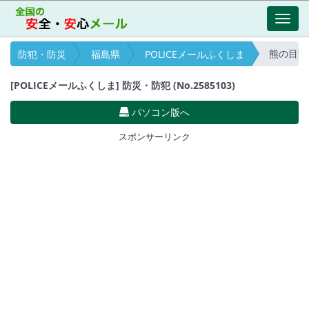
Toggl
navig
熊の目撃情報
防犯・防災
福島県
POLICEメールふくしま
[POLICEメールふくしま] 防災・防犯 (No.2585103)
パソコン版へ
スポンサーリンク