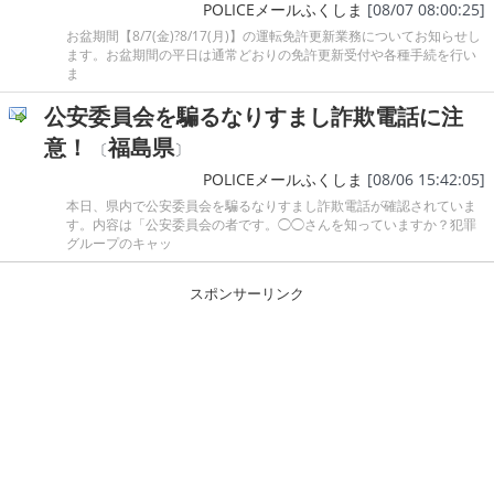
POLICEメールふくしま
[08/07 08:00:25]
お盆期間【8/7(金)?8/17(月)】の運転免許更新業務についてお知らせし
ます。お盆期間の平日は通常どおりの免許更新受付や各種手続を行い
ま
公安委員会を騙るなりすまし詐欺電話に注
意！
福島県
〔
〕
POLICEメールふくしま
[08/06 15:42:05]
本日、県内で公安委員会を騙るなりすまし詐欺電話が確認されていま
す。内容は「公安委員会の者です。◯◯さんを知っていますか？犯罪
グループのキャッ
スポンサーリンク