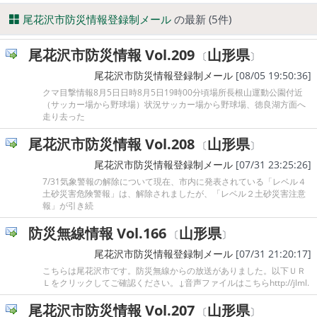
尾花沢市防災情報登録制メール
の最新 (5件)
尾花沢市防災情報 Vol.209
山形県
〔
〕
尾花沢市防災情報登録制メール
[08/05 19:50:36]
クマ目撃情報8月5日日時8月5日19時00分頃場所長根山運動公園付近
（サッカー場から野球場）状況サッカー場から野球場、徳良湖方面へ
走り去った
尾花沢市防災情報 Vol.208
山形県
〔
〕
尾花沢市防災情報登録制メール
[07/31 23:25:26]
7/31気象警報の解除について現在、市内に発表されている「レベル４
土砂災害危険警報」は、解除されましたが、「レベル２土砂災害注意
報」が引き続
防災無線情報 Vol.166
山形県
〔
〕
尾花沢市防災情報登録制メール
[07/31 21:20:17]
こちらは尾花沢市です。防災無線からの放送がありました。以下ＵＲ
Ｌをクリックしてご確認ください。↓音声ファイルはこちらhttp://jlml.
尾花沢市防災情報 Vol.207
山形県
〔
〕