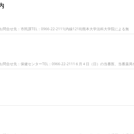
内
せ先：市民課TEL：0966-22-2111(内線1218)熊本大学法科大学院による無
合せ先：保健センターTEL：0966-22-2111６月４日（日）の当番医、当番薬局