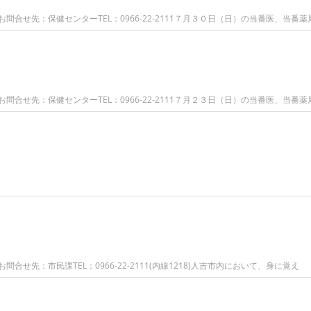
合せ先：保健センターTEL：0966-22-2111７月３０日（日）の当番医、当番薬
合せ先：保健センターTEL：0966-22-2111７月２３日（日）の当番医、当番薬
せ先：市民課TEL：0966-22-2111(内線1218)人吉市内において、身に覚え