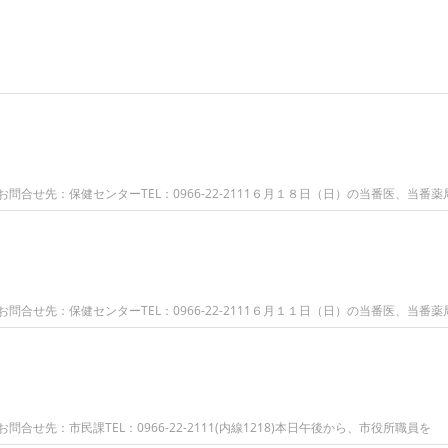
合せ先：保健センターTEL：0966-22-2111６月１８日（日）の当番医、当番薬
合せ先：保健センターTEL：0966-22-2111６月１１日（日）の当番医、当番薬
せ先：市民課TEL：0966-22-2111(内線1218)本日午後から、市役所職員を