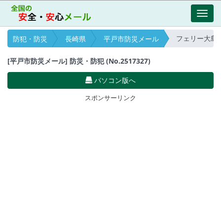
Toggl
navig
フェリー大島運航情報
防犯・防災
長崎県
平戸市防災メール
[平戸市防災メール] 防災・防犯 (No.2517327)
パソコン版へ
スポンサーリンク