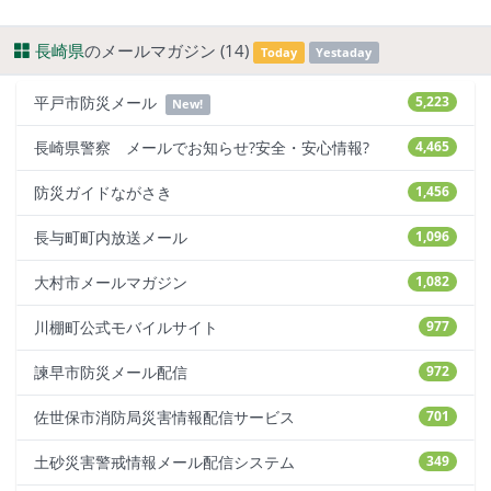
長崎県
のメールマガジン (14)
Today
Yestaday
平戸市防災メール
5,223
New!
長崎県警察 メールでお知らせ?安全・安心情報?
4,465
防災ガイドながさき
1,456
長与町町内放送メール
1,096
大村市メールマガジン
1,082
川棚町公式モバイルサイト
977
諫早市防災メール配信
972
佐世保市消防局災害情報配信サービス
701
土砂災害警戒情報メール配信システム
349