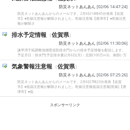
防災ネットあんあん
[02/06 14:47:24]
防災ネットあんあんからのメールです。2月6日14時45分発表【佐賀
市】●乾燥注意報が解除されました。乾燥注意報【唐津市】●乾燥注意
報が解除さ
排水予定情報
佐賀県
〔
〕
防災ネットあんあん
[02/06 11:30:06]
諫早湾干拓調整池潮受堤防排水門からの排水予定情報を配信します。
予定月日：排水門(予定排水量)2月6日(月)：北部(100万m3)、南部(−万
気象警報注意報
佐賀県
〔
〕
防災ネットあんあん
[02/06 07:25:26]
防災ネットあんあんからのメールです。2月6日7時23分発表【佐賀
市】●低温注意報が解除されました。乾燥注意報低温注意報[乾燥]【唐
津市】●低
スポンサーリンク