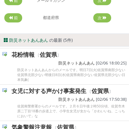
メールマガジン
前
次
都道府県
前
次
防災ネットあんあん
の最新 (5件)
花粉情報
佐賀県
〔
〕
防災ネットあんあん
[02/06 18:00:25]
防災ネットあんあんからのメールです。明日7日(火)佐賀県南部少ない
佐賀県北部少ない明後日8日(水)佐賀県南部少ない佐賀県北部少ない日
本気象(
女児に対する声かけ事案発生
佐賀県
〔
〕
防災ネットあんあん
[02/06 17:50:38]
佐賀南警察署からのメールです。２月６日午後２時50分頃、佐賀市木
原二丁目18番の歩道上で、小学生女児が女から「かわいいね、こっち
においで」な
気象警報注意報
佐賀県
〔
〕