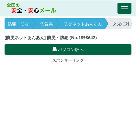
Toggl
navig
女児に対する声か
防犯・防災
佐賀県
防災ネットあんあん
[防災ネットあんあん] 防災・防犯 (No.1898642)
パソコン版へ
スポンサーリンク