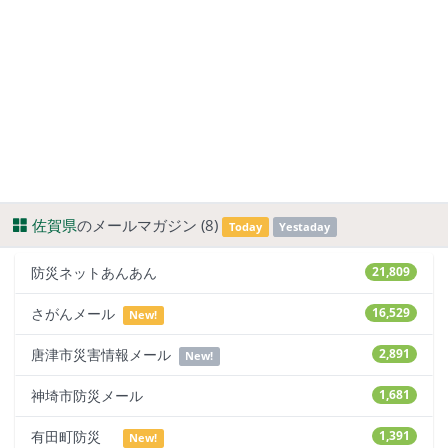
佐賀県
のメールマガジン (8)
Today
Yestaday
防災ネットあんあん
21,809
さがんメール
16,529
New!
唐津市災害情報メール
2,891
New!
神埼市防災メール
1,681
有田町防災
1,391
New!