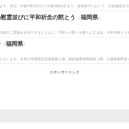
す。本日、午後1時30分から午後3時30分まで、役場本庁において、行政相談を
の慰霊並びに平和祈念の黙とう
福岡県
〔
〕
没者のご冥福をお祈りするとともに、平和への誓いを新たにする為、午前８時１５
せ
福岡県
〔
〕
らせします。令和６年度固定資産税第２期、国民健康保険税第２期、介護保険料第
スポンサーリンク