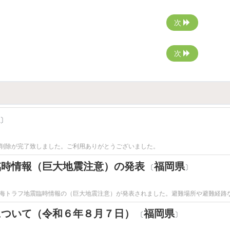
次
次
〕
削除が完了致しました。ご利用ありがとうございました。
臨時情報（巨大地震注意）の発表
福岡県
〔
〕
海トラフ地震臨時情報の（巨大地震注意）が発表されました。避難場所や避難経路
について（令和６年８月７日）
福岡県
〔
〕