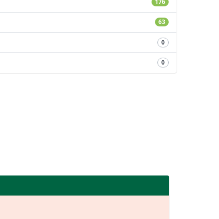
176
63
0
0