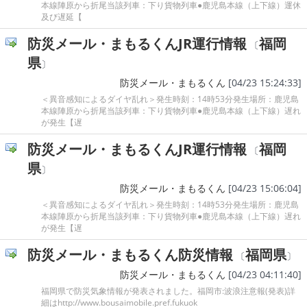
本線陣原から折尾当該列車：下り貨物列車●鹿児島本線（上下線）運休
及び遅延【
防災メール・まもるくんJR運行情報
福岡
〔
県
〕
防災メール・まもるくん
[04/23 15:24:33]
＜異音感知によるダイヤ乱れ＞発生時刻：14時53分発生場所：鹿児島
本線陣原から折尾当該列車：下り貨物列車●鹿児島本線（上下線）遅れ
が発生【遅
防災メール・まもるくんJR運行情報
福岡
〔
県
〕
防災メール・まもるくん
[04/23 15:06:04]
＜異音感知によるダイヤ乱れ＞発生時刻：14時53分発生場所：鹿児島
本線陣原から折尾当該列車：下り貨物列車●鹿児島本線（上下線）遅れ
が発生【遅
防災メール・まもるくん防災情報
福岡県
〔
〕
防災メール・まもるくん
[04/23 04:11:40]
福岡県で防災気象情報が発表されました。福岡市:波浪注意報(発表)詳
細はhttp://www.bousaimobile.pref.fukuok