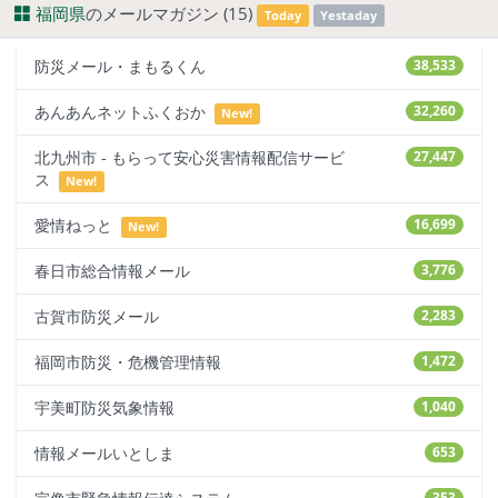
福岡県
のメールマガジン (15)
Today
Yestaday
防災メール・まもるくん
38,533
あんあんネットふくおか
32,260
New!
北九州市 - もらって安心災害情報配信サービ
27,447
ス
New!
愛情ねっと
16,699
New!
春日市総合情報メール
3,776
古賀市防災メール
2,283
福岡市防災・危機管理情報
1,472
宇美町防災気象情報
1,040
情報メールいとしま
653
353