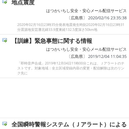
地点震度
はつかいちし安全・安心メール配信サービス
〔
広島県
〕 2020/02/16 23:35:38
2020年02月16日23時35分発表地震発生時刻2020年02月16日23時31
分震源地安芸灘北緯33.9度東経132.5度深さ50km地
【訓練】緊急事態に関する情報
はつかいちし安全・安心メール配信サービス
〔
広島県
〕 2019/12/04 11:04:35
「即時音声合成」2019年12月04日11時00分これは、Ｊアラートのテ
ストです。対象地域：全土区域登録内容の変更・配信解除は次のリン
ク先に
全国瞬時警報システム（Ｊアラート）による