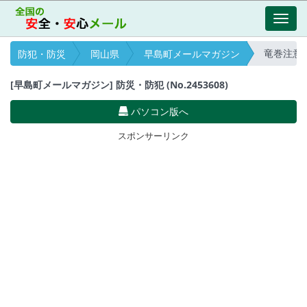
Toggl
navig
竜巻注意情報(
防犯・防災
岡山県
早島町メールマガジン
[早島町メールマガジン] 防災・防犯 (No.2453608)
パソコン版へ
スポンサーリンク