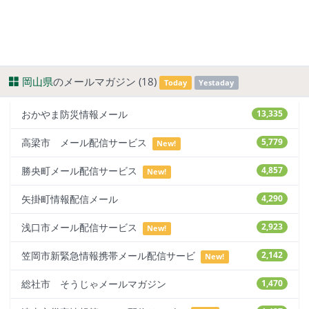
岡山県
のメールマガジン (18)
Today
Yestaday
おかやま防災情報メール
13,335
高梁市 メール配信サービス
5,779
New!
勝央町メール配信サービス
4,857
New!
矢掛町情報配信メール
4,290
浅口市メール配信サービス
2,923
New!
笠岡市新緊急情報携帯メール配信サービ
2,142
New!
総社市 そうじゃメールマガジン
1,470