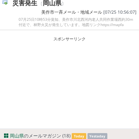
災害発生
岡山県
〔
〕
美作市一斉メール・地域メール
[07/25 10:56:07]
07月25日10時53分覚知、美作市川北西河内老人共同作業場西約30m
付近で、林野火災が発生しています。地図リンクhttps://mapfa
スポンサーリンク
岡山県
のメールマガジン (18)
Today
Yestaday