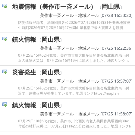
地震情報（美作市一斉メール）
岡山県
〔
〕
美作市一斉メール・地域メール
[07/28 16:33:20]
防災情報登録者、消防団員各位2026年07月28日16時31分発表地震発
生時刻2026年07月28日16時27分岡山県北部で最大震度３を観測
鎮火情報
岡山県
〔
〕
美作市一斉メール・地域メール
[07/25 16:22:36]
07月25日15時52分覚知、美作市大町大町多目的集会所北東約78m付
近の建物火災は、07月25日16時19分に鎮火しました。地図リンクht
災害発生
岡山県
〔
〕
美作市一斉メール・地域メール
[07/25 15:57:07]
07月25日15時52分覚知、美作市大町大町多目的集会所北東約78m付
近で、建物火災が発生しています。地図リンクhttps://mapfan
鎮火情報
岡山県
〔
〕
美作市一斉メール・地域メール
[07/25 11:58:07]
07月25日10時53分覚知、美作市川北西河内老人共同作業場西約30m
付近の林野火災は、07月25日11時55分に鎮火しました。地図リンクh