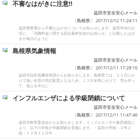
不審なはがきに注意!!
益田市安全安心メール
〔
島根県
〕 2017/12/12 11:24:11
益田警察署から不審なはがきについてお知らせします。益田市内のお
宅に、「消費料金に関する訴訟最終告知のお知らせ」と記載したはが
きが毎日のように
島根県気象情報
益田市安全安心メール
〔
島根県
〕 2017/12/11 17:28:10
益田市役所危機管理課からお知らせします。島根県では、１２日にか
けて強い冬型の気圧配置となるため、１２日未明にかけて、雪を伴っ
て、海上を中心に
インフルエンザによる学級閉鎖について
益田市安全安心メール
〔
島根県
〕 2017/12/11 11:47:40
益田市教育委員会からお知らせします。インフルエンザの集団感染に
より、以下の学校が学級閉鎖を実施します。・益田小学校：２年２
組・１２月１１日午