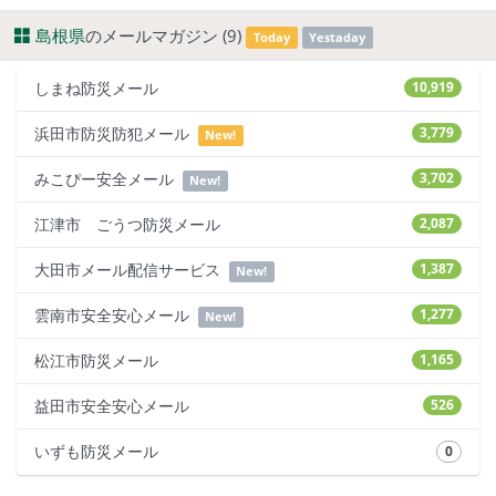
島根県
のメールマガジン (9)
Today
Yestaday
しまね防災メール
10,919
浜田市防災防犯メール
3,779
New!
みこぴー安全メール
3,702
New!
江津市 ごうつ防災メール
2,087
大田市メール配信サービス
1,387
New!
雲南市安全安心メール
1,277
New!
松江市防災メール
1,165
益田市安全安心メール
526
いずも防災メール
0