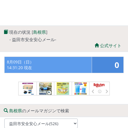
現在の状況 [
島根県
]
- 益田市安全安心メール-
公式サイト
8月09日（日）
0
14:31:20 現在
島根県
のメールマガジンで検索