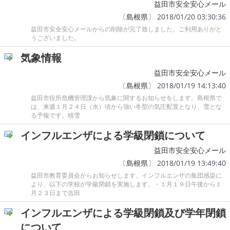
益田市安全安心メール
〔
島根県
〕 2018/01/20 03:30:36
益田市安全安心メールからの削除が完了致しました。ご利用ありがと
うございました。
気象情報
益田市安全安心メール
〔
島根県
〕 2018/01/19 14:13:40
益田市役所危機管理課から気象に関するお知らせをします。島根県で
は、来週１月２４日（水）頃から強い冬型の気圧配置となり、雪とな
る予報です。積雪
インフルエンザによる学級閉鎖について
益田市安全安心メール
〔
島根県
〕 2018/01/19 13:49:40
益田市教育委員会からお知らせします。インフルエンザの集団感染に
より、以下の学校が学級閉鎖を実施します。・１月１９日午後から１
月２３日まで吉田
インフルエンザによる学級閉鎖及び学年閉鎖
について