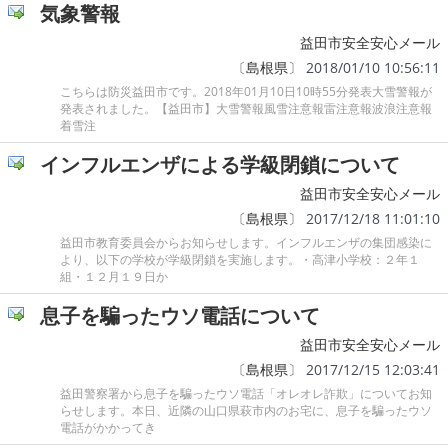
気象警報
益田市安全安心メール
〔
島根県
〕 2018/01/10 10:56:11
こちらは防災益田市です。2018年01月10日10時55分発表大雪警報が
発表されました。【益田市】大雪警報風雪注意報雷注意報波浪注意報
着雪注
インフルエンザによる学級閉鎖について
益田市安全安心メール
〔
島根県
〕 2017/12/18 11:01:10
益田市教育委員会からお知らせします。インフルエンザの集団感染に
より、以下の学校が学級閉鎖を実施します。・高津小学校：２年１
組・１２月１９日か
息子を騙ったウソ電話について
益田市安全安心メール
〔
島根県
〕 2017/12/15 12:03:41
益田警察署から息子を騙ったウソ電話「オレオレ詐欺」についてお知
らせします。本日、近隣の山口県萩市内のお宅に、息子を騙ったウソ
電話がかかってき