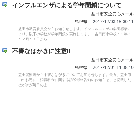
インフルエンザによる学年閉鎖について
益田市安全安心メール
〔
島根県
〕 2017/12/08 15:00:11
益田市教育委員会からお知らせします。インフルエンザの集団感染に
より、以下の学校が学年閉鎖を実施します。・吉田南小学校：１年・
１２月１１日から
不審なはがきに注意!!
益田市安全安心メール
〔
島根県
〕 2017/12/01 11:38:10
益田警察署から不審なはがきについてお知らせします。最近、益田市
内のお宅に「消費料金に関する訴訟最終告知のお知らせ」と記載した
はがきが毎日のよ