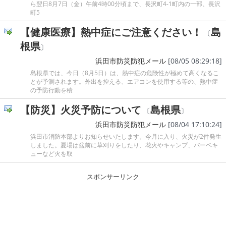
ら翌日8月7日（金）午前4時00分頃まで、長沢町4-1町内の一部、長沢
町5
【健康医療】熱中症にご注意ください！
島
〔
根県
〕
浜田市防災防犯メール
[08/05 08:29:18]
島根県では、今日（8月5日）は、熱中症の危険性が極めて高くなるこ
とが予測されます。外出を控える、エアコンを使用する等の、熱中症
の予防行動を積
【防災】火災予防について
島根県
〔
〕
浜田市防災防犯メール
[08/04 17:10:24]
浜田市消防本部よりお知らせいたします。今月に入り、火災が2件発生
しました。夏場は盆前に草刈りをしたり、花火やキャンプ、バーベキ
ューなど火を取
スポンサーリンク