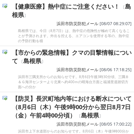
【健康医療】熱中症にご注意ください！
島
〔
根県
〕
浜田市防災防犯メール
[08/07 08:29:07]
島根県では、今日（8月7日）は、熱中症の危険性が極めて高くなるこ
とが予測されます。外出を控える、エアコンを使用する等の、熱中症
の予防行動を積
【市からの緊急情報】クマの目撃情報につい
て
島根県
〔
〕
浜田市防災防犯メール
[08/06 17:18:25]
浜田市三隅支所からのお知らせです。8月6日午後3時30分頃、三隅Ｂ
＆Ｇ海洋センターより北東へ約400ｍの晴海台方面と福浦里道踏切方
面への分か
【防災】長沢町地内等における断水について
（8月6日（木）午後9時00分から翌日8月7日
（金）午前4時00分頃）
島根県
〔
〕
浜田市防災防犯メール
[08/05 17:00:22]
浜田市上下水道部からのお知らせです。8月6日（木）午後9時00分か