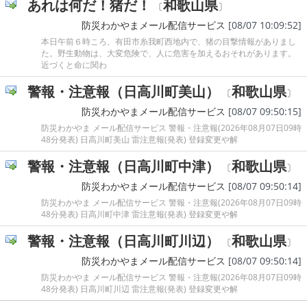
あれは何だ！猪だ！
和歌山県
〔
〕
防災わかやまメール配信サービス
[08/07 10:09:52]
本日午前６時ころ、有田市糸我町西地内で、猪の目撃情報がありまし
た。野生動物は、大変危険で、人に危害を加えるおそれがあります。
近づくと命に関わ
警報・注意報（日高川町美山）
和歌山県
〔
〕
防災わかやまメール配信サービス
[08/07 09:50:15]
防災わかやま メール配信サービス 警報・注意報(2026年08月07日09時
48分発表) 日高川町美山 雷注意報(発表) 登録変更や解
警報・注意報（日高川町中津）
和歌山県
〔
〕
防災わかやまメール配信サービス
[08/07 09:50:14]
防災わかやま メール配信サービス 警報・注意報(2026年08月07日09時
48分発表) 日高川町中津 雷注意報(発表) 登録変更や解
警報・注意報（日高川町川辺）
和歌山県
〔
〕
防災わかやまメール配信サービス
[08/07 09:50:14]
防災わかやま メール配信サービス 警報・注意報(2026年08月07日09時
48分発表) 日高川町川辺 雷注意報(発表) 登録変更や解