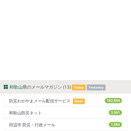
和歌山県
のメールマガジン (13)
Today
Yestaday
防災わかやまメール配信サービス
182,804
New!
和歌山防災ネット
3,561
田辺市 防災・行政メール
1,583