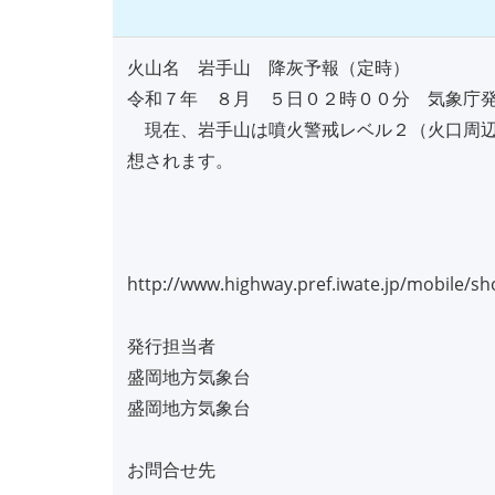
火山名 岩手山 降灰予報（定時）
令和７年 ８月 ５日０２時００分 気象庁
現在、岩手山は噴火警戒レベル２（火口周辺
想されます。
http://www.highway.pref.iwate.jp/mobile/
発行担当者
盛岡地方気象台
盛岡地方気象台
お問合せ先