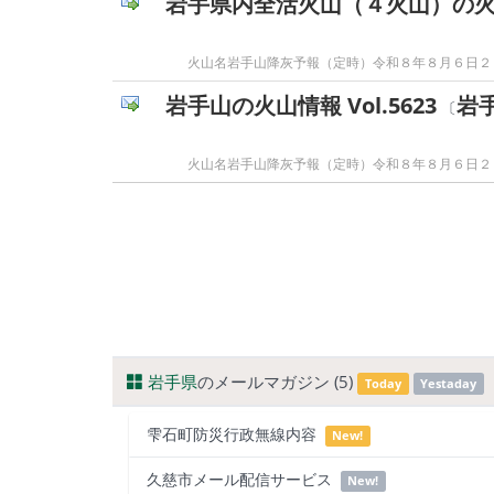
岩手県内全活火山（４火山）の火山情報
火山名岩手山降灰予報（定時）令和８年８月６日２
岩手山の火山情報 Vol.5623
岩
〔
火山名岩手山降灰予報（定時）令和８年８月６日２
岩手県
のメールマガジン (5)
Today
Yestaday
雫石町防災行政無線内容
New!
久慈市メール配信サービス
New!