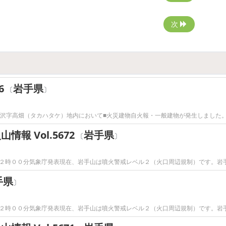
次
6
岩手県
〔
〕
前沢字高畑（タカハタケ）地内において■火災建物自火報・一般建物が発生しました
 Vol.5672
岩手県
〔
〕
２時００分気象庁発表現在、岩手山は噴火警戒レベル２（火口周辺規制）です。岩
手県
〕
２時００分気象庁発表現在、岩手山は噴火警戒レベル２（火口周辺規制）です。岩