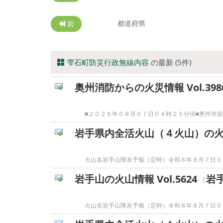
都道府県
前
雫石町防災行政無線内容
の最新 (5件)
奥州消防からの火災情報 Vol.398
■２０２６年０８月０７日０４時２５分頃■奥州市
岩手県内全活火山（４火山）の火山情報
火山名岩手山降灰予報（定時）令和８年８月７日０
岩手山の火山情報 Vol.5624
岩
〔
火山名岩手山降灰予報（定時）令和８年８月７日０