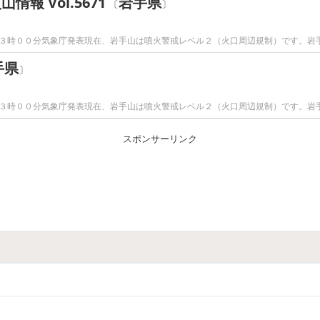
 Vol.5671
岩手県
〔
〕
３時００分気象庁発表現在、岩手山は噴火警戒レベル２（火口周辺規制）です。岩
手県
〕
３時００分気象庁発表現在、岩手山は噴火警戒レベル２（火口周辺規制）です。岩
スポンサーリンク