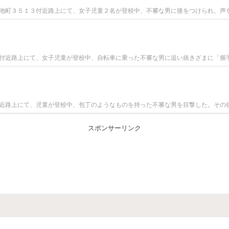
池町３５１３付近路上にて、女子児童２名が登校中、不審な男に後をつけられ、声
付近路上にて、女子児童が登校中、自転車に乗った不審な男に追い抜きざまに「握
近路上にて、児童が登校中、包丁のようなものを持った不審な男を目撃した。その
スポンサーリンク