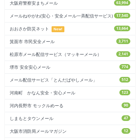
大阪府警察安まちメール
63,994
メールねやがわ(安心・安全メール一斉配信サービス)
17,540
おおさか防災ネット
13,664
New!
箕面市 市民安全メール
3,711
松原市メール配信サービス（マッキーメール）
2,141
堺市 安全安心メール
774
メール配信サービス「とんだばやしメール」
512
河南町 かなん安全・安心メール
123
河内長野市 モックルめーる
90
しまもとタウンメール
47
大阪市消防局メールマガジン
12