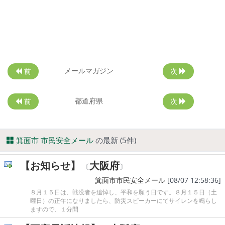
メールマガジン
前
次
都道府県
前
次
箕面市 市民安全メール
の最新 (5件)
【お知らせ】
大阪府
〔
〕
箕面市市民安全メール
[08/07 12:58:36]
８月１５日は、戦没者を追悼し、平和を願う日です。８月１５日（土
曜日）の正午になりましたら、防災スピーカーにてサイレンを鳴らし
ますので、１分間