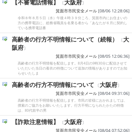
【不審電話情報】
大阪府
〔
〕
箕面市市民安全メール
[08/06 12:28:06]
令和８年８月５日（水）午後４時３９分ころ、箕面市内にお住まいの
方の携帯電話に、総務省職員を名乗る者から「あなたが６月に契約し
ている携帯電話番
高齢者の行方不明情報について（続報）
大
〔
阪府
〕
箕面市市民安全メール
[08/05 12:06:36]
高齢者の行方不明情報を配信します。8月4日の9時30分に配信させて
いただいた当日の着衣の特徴について追加の情報がありますのでお知
らせいたしま
高齢者の行方不明情報について
大阪府
〔
〕
箕面市市民安全メール
[08/04 09:31:06]
高齢者の行方不明情報を配信します。市民の皆様におかれましては、
捜索のご協力をお願いいたします。行方不明になられたかたの特徴
は、80代前半の男
【詐欺注意情報】
大阪府
〔
〕
箕面市市民安全メール
[08/04 07:52:06]