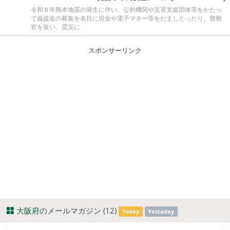
令和８年熊本地震の発生に伴い、公的機関や災害支援団体等をかたっ
て義援金の募集を名目に現金や電子マネー等をだましとったり、警察
官を装い、震災に
スポンサーリンク
大阪府
のメールマガジン (12)
Today
Yestaday