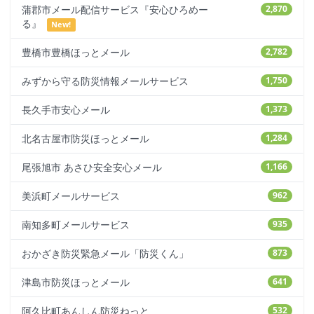
蒲郡市メール配信サービス『安心ひろめー
2,870
る』
New!
豊橋市豊橋ほっとメール
2,782
みずから守る防災情報メールサービス
1,750
長久手市安心メール
1,373
北名古屋市防災ほっとメール
1,284
尾張旭市 あさひ安全安心メール
1,166
美浜町メールサービス
962
南知多町メールサービス
935
おかざき防災緊急メール「防災くん」
873
津島市防災ほっとメール
641
阿久比町あんしん防災ねっと
532