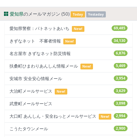
愛知県
のメールマガジン (50)
Today
Yestaday
愛知県警察：パトネットあいち
69,485
New!
きずなネット 不審者情報
34,130
New!
名古屋市 きずなネット防災情報
6,876
扶桑町ひまわりあんしん情報メール
5,469
New!
安城市 安全安心情報メール
3,954
大治町メールサービス
3,629
New!
武豊町メールサービス
3,098
大口町 あんしん・安全ねっとメールサービス
2,994
New!
こうたタウンメール
2,900