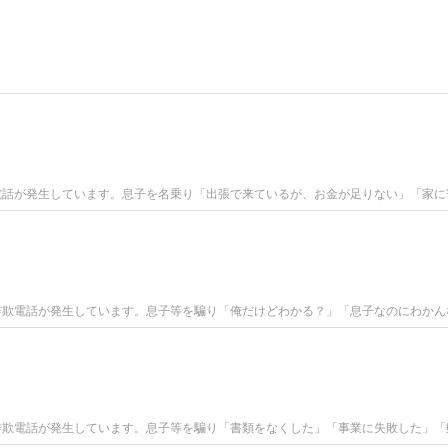
電話が発生しています。息子を名乗り「出張で来ているが、お金が足りない」「家に
詐欺電話が発生しています。息子等を騙り「俺だけどわかる？」「息子なのにわかん
詐欺電話が発生しています。息子等を騙り「書類をなくした」「事業に失敗した」「