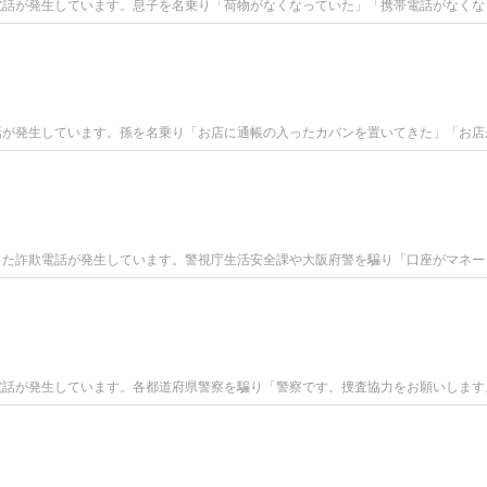
電話が発生しています。息子を名乗り「荷物がなくなっていた」「携帯電話がなくな
話が発生しています。孫を名乗り「お店に通帳の入ったカバンを置いてきた」「お店
った詐欺電話が発生しています。警視庁生活安全課や大阪府警を騙り「口座がマネー
電話が発生しています。各都道府県警察を騙り「警察です。捜査協力をお願いします