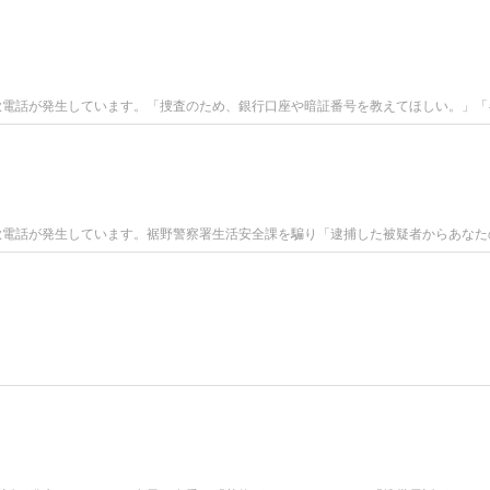
欺電話が発生しています。「捜査のため、銀行口座や暗証番号を教えてほしい。」「
欺電話が発生しています。裾野警察署生活安全課を騙り「逮捕した被疑者からあなた