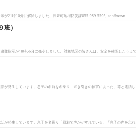
時10分に解除しました。長泉町地域防災課055-989-5505jiken@town
９班）
避難指示が18時56分に発令しました。対象地区の皆さんは、安全を確認したうえ
電話が発生しています。息子の名前を名乗り「置き引きの被害にあった」等と電話し
電話が発生しています。息子を名乗り「風邪で声がかすれている」「息子の声を忘れ