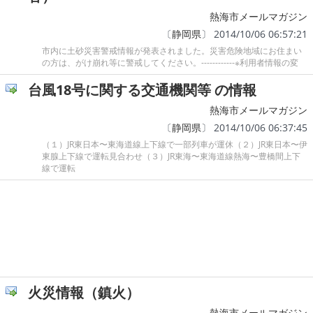
熱海市メールマガジン
〔
静岡県
〕 2014/10/06 06:57:21
市内に土砂災害警戒情報が発表されました。災害危険地域にお住まい
の方は、がけ崩れ等に警戒してください。------------※利用者情報の変
台風18号に関する交通機関等 の情報
熱海市メールマガジン
〔
静岡県
〕 2014/10/06 06:37:45
（１）JR東日本〜東海道線上下線で一部列車が運休（２）JR東日本〜伊
東腺上下線で運転見合わせ（３）JR東海〜東海道線熱海〜豊橋間上下
線で運転
火災情報（鎮火）
熱海市メールマガジン