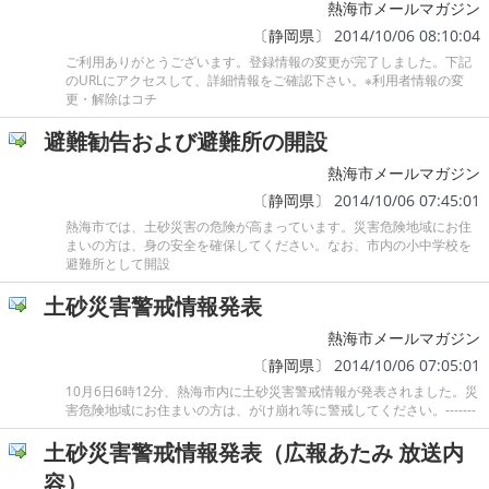
熱海市メールマガジン
〔
静岡県
〕 2014/10/06 08:10:04
ご利用ありがとうございます。登録情報の変更が完了しました。下記
のURLにアクセスして、詳細情報をご確認下さい。※利用者情報の変
更・解除はコチ
避難勧告および避難所の開設
熱海市メールマガジン
〔
静岡県
〕 2014/10/06 07:45:01
熱海市では、土砂災害の危険が高まっています。災害危険地域にお住
まいの方は、身の安全を確保してください。なお、市内の小中学校を
避難所として開設
土砂災害警戒情報発表
熱海市メールマガジン
〔
静岡県
〕 2014/10/06 07:05:01
10月6日6時12分、熱海市内に土砂災害警戒情報が発表されました。災
害危険地域にお住まいの方は、がけ崩れ等に警戒してください。-------
土砂災害警戒情報発表（広報あたみ 放送内
容）