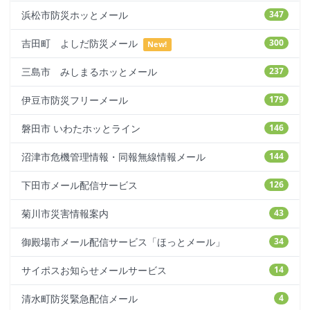
浜松市防災ホッとメール
347
吉田町 よしだ防災メール
300
New!
三島市 みしまるホッとメール
237
伊豆市防災フリーメール
179
磐田市 いわたホッとライン
146
沼津市危機管理情報・同報無線情報メール
144
下田市メール配信サービス
126
菊川市災害情報案内
43
御殿場市メール配信サービス「ほっとメール」
34
サイポスお知らせメールサービス
14
清水町防災緊急配信メール
4