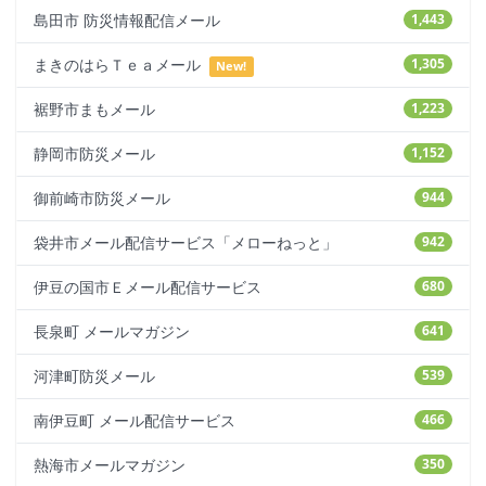
島田市 防災情報配信メール
1,443
まきのはらＴｅａメール
1,305
New!
裾野市まもメール
1,223
静岡市防災メール
1,152
御前崎市防災メール
944
袋井市メール配信サービス「メローねっと」
942
伊豆の国市Ｅメール配信サービス
680
長泉町 メールマガジン
641
河津町防災メール
539
南伊豆町 メール配信サービス
466
熱海市メールマガジン
350