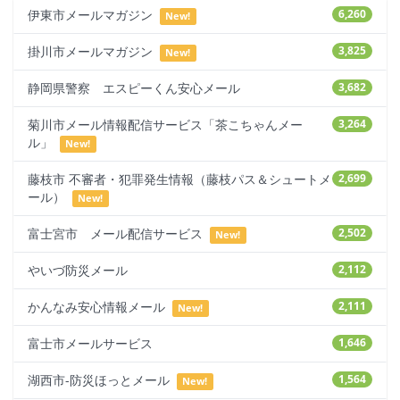
伊東市メールマガジン
6,260
New!
掛川市メールマガジン
3,825
New!
静岡県警察 エスピーくん安心メール
3,682
菊川市メール情報配信サービス「茶こちゃんメー
3,264
ル」
New!
藤枝市 不審者・犯罪発生情報（藤枝パス＆シュートメ
2,699
ール）
New!
富士宮市 メール配信サービス
2,502
New!
やいづ防災メール
2,112
かんなみ安心情報メール
2,111
New!
富士市メールサービス
1,646
湖西市-防災ほっとメール
1,564
New!