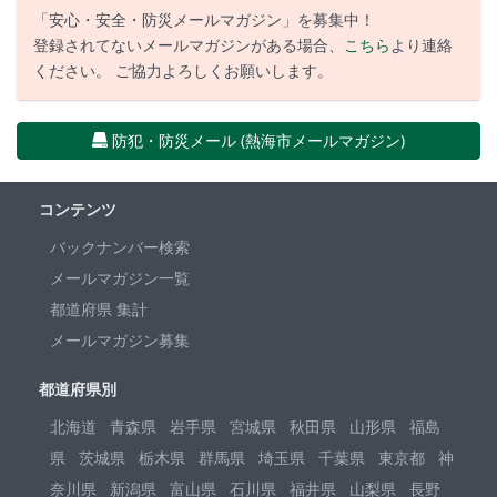
「安心・安全・防災メールマガジン」を募集中！
登録されてないメールマガジンがある場合、
こちら
より連絡
ください。 ご協力よろしくお願いします。
防犯・防災メール (熱海市メールマガジン)
コンテンツ
バックナンバー検索
メールマガジン一覧
都道府県 集計
メールマガジン募集
都道府県別
北海道
青森県
岩手県
宮城県
秋田県
山形県
福島
県
茨城県
栃木県
群馬県
埼玉県
千葉県
東京都
神
奈川県
新潟県
富山県
石川県
福井県
山梨県
長野