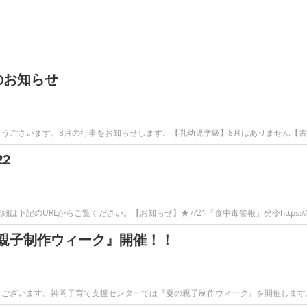
のお知らせ
うございます。8月の行事をお知らせします。【乳幼児学級】8月はありません【
2
下記のURLからご覧ください。【お知らせ】★7/21「食中毒警報」発令https://
親子制作ウィーク』開催！！
ございます。神岡子育て支援センターでは『夏の親子制作ウィーク』を開催します。