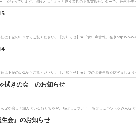
デー」を行っています。普段とはちょっと違う遊具のある支援センターで、身体を使
5
下記のURLからご覧ください。【お知らせ】★「食中毒警報」発令https://www
4
下記のURLからご覧ください。【お知らせ】★川での水難事故を防ぎましょうhttp
ゃ拭きの会」のお知らせ
みんなが楽しく遊んでいるおもちゃや、ちびっこランド、ちびっこハウスをみんなで
誕生会』のお知らせ