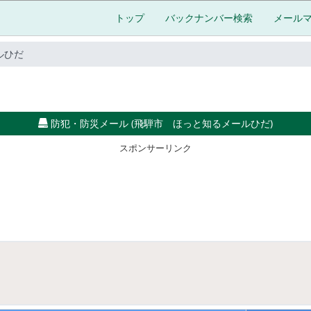
トップ
バックナンバー検索
メール
ルひだ
防犯・防災メール (飛騨市 ほっと知るメールひだ)
スポンサーリンク