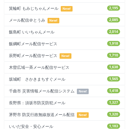
箕輪町 もみじちゃんメール
2,195
New!
メール配信＠とうみ
2,085
New!
飯島町 いいちゃんメール
2,014
飯綱町メール配信サービス
1,918
辰野町メール配信サービス
1,710
New!
木曽広域一斉メール配信サービス
1,638
坂城町 さかきまちすぐメール
1,565
千曲市 災害情報メール配信システム
1,418
New!
長野県：須坂市防災防犯メール
1,327
茅野市 防災行政無線放送メール配信
1,320
New!
いいだ安全・安心メール
1,183