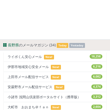
長野県
のメールマガジン (34)
Today
Yestaday
ライポくん安心メール
18,258
New!
伊那市地域安心安全メール
6,216
New!
上田市メール配信サービス
6,082
New!
安曇野市メール配信サービス
4,374
New!
小諸市 浅間山倶楽部ポータルサイト（携帯版）
3,312
大町市 おおまち＠ｆａｎ
2,604
New!