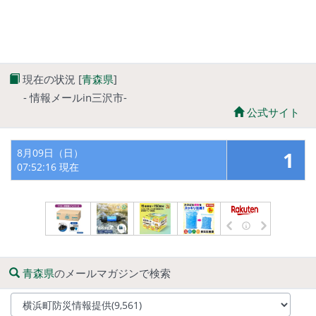
現在の状況 [
青森県
]
- 情報メールin三沢市-
公式サイト
8月09日（日）
1
07:52:16 現在
青森県
のメールマガジンで検索