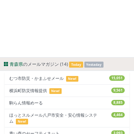
青森県
のメールマガジン (14)
Today
Yestaday
むつ市防災・かまふせメール
15,051
New!
横浜町防災情報提供
9,561
New!
駒らん情報めーる
8,885
ほっとスルメール八戸市安全・安心情報システ
4,464
ム
New!
青い森のセーフティネット
3,093