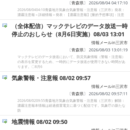
〔
青森県
〕 2026/08/04 04:17:10
2026/08/0404:10青森地方気象台気象警報・注意報（三沢市）発表：
濃霧注意報＜詳細情報＞発表：【濃霧注意報】[量的予想事項]：注意
（全体配信）マックテレビのデータ放送一時
停止のおしらせ（8月6日実施）08/03 13:01
情報メールin三沢市
〔
青森県
〕 2026/08/03 13:01:19
マックテレビのデータ放送において、防災気象情報（警報・注意報）
の表示を変更するため、一時的にデータ放送が使用できない時間があ
ります。〇8月6
気象警報・注意報 08/02 09:57
情報メールin三沢市
〔
青森県
〕 2026/08/02 09:57:11
2026/08/0209:55青森地方気象台気象警報・注意報（三沢市）解除：
濃霧注意報本情報は経過措置電文に基づく配信です。気象庁の新たな
防
地震情報 08/02 09:50