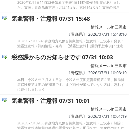
2026年8月1日11時52分気象庁発表1日11時48分頃地震がありまし
た。震源：青森県東方沖（北緯41.3度、東経142.0度）震源の深さ
気象警報・注意報 07/31 15:48
情報メールin三沢市
〔
青森県
〕 2026/07/31 15:48:10
2026/07/3115:45青森地方気象台気象警報・注意報（三沢市）発表：
濃霧注意報＜詳細情報＞発表：【濃霧注意報】[量的予想事項]：注意
税務課からのお知らせです 07/31 10:03
情報メールin三沢市
〔
青森県
〕 2026/07/31 10:03:19
本日、令和８年７月３１日は、令和８年度固定資産税第２期、国民健
康保険税第１期の納期限です。まだ納付が済んでいない方は、忘れず
に納付しましょう
気象警報・注意報 07/31 10:01
情報メールin三沢市
〔
青森県
〕 2026/07/31 10:01:19
2026/07/3109:58青森地方気象台気象警報・注意報（三沢市）解除：
濃霧注意報本情報は経過措置電文に基づく配信です。気象庁の新たな