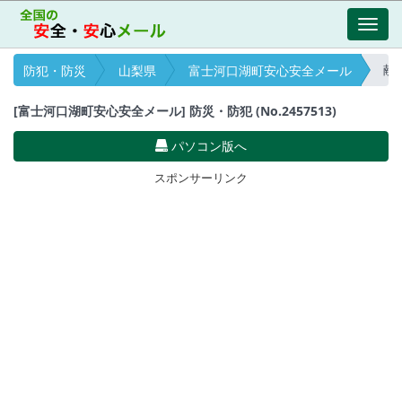
Toggl
navig
献血
防犯・防災
山梨県
富士河口湖町安心安全メール
[富士河口湖町安心安全メール] 防災・防犯 (No.2457513)
パソコン版へ
スポンサーリンク