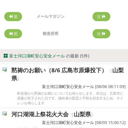
メールマガジン
前
次
都道府県
前
次
富士河口湖町安心安全メール
の最新 (5件)
黙祷のお願い（8/6 広島市原爆投下）
山梨
〔
県
〕
富士河口湖町安心安全メール
[08/06 08:11:09]
町役場から黙祷のお願いについてお知らせします。本日は、広島市に
原爆が投下された日です。犠牲者の慰霊と平和を祈念するため、サイ
レンを鳴らします
河口湖湖上祭花火大会
山梨県
〔
〕
富士河口湖町安心安全メール
[08/05 15:00:12]