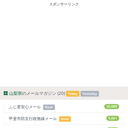
スポンサーリンク
山梨県
のメールマガジン (20)
Today
Yestaday
ふじ君安心メール
30,089
New!
甲斐市防災行政無線メール
9,661
New!