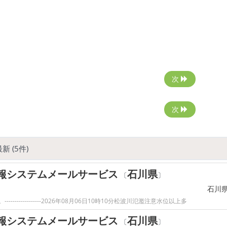
次
次
新 (5件)
報システムメールサービス
石川県
〔
〕
石川
------------2026年08月06日10時10分松波川氾濫注意水位以上多
報システムメールサービス
石川県
〔
〕