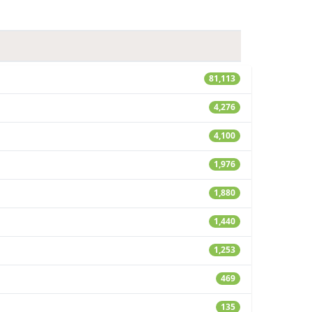
81,113
4,276
4,100
1,976
1,880
1,440
1,253
469
135