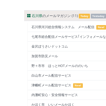
石川県
のメールマガジン (11)
Today
Yestaday
石川県河川総合情報システム メール配信
New!
七尾市総合配信メールサービス｢インフォメールな
金沢ぼうさいドットコム
加賀市防災メール
野々市市 ほっとHOTメールののいち
白山市メール配信サービス
津幡町メール配信サービス
New!
内灘町安心・安全情報サービス
かほく市 いいメールかほく