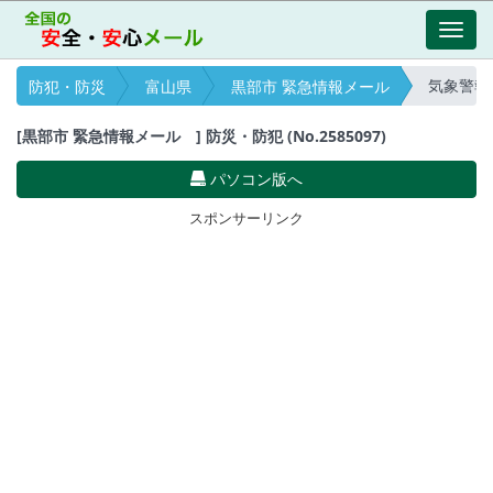
Toggl
navig
気象警報・注
防犯・防災
富山県
黒部市 緊急情報メール
[黒部市 緊急情報メール ] 防災・防犯 (No.2585097)
パソコン版へ
スポンサーリンク