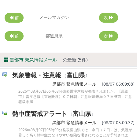
メールマガジン
前
次
都道府県
前
次
黒部市 緊急情報メール
の最新 (5件)
気象警報・注意報
富山県
〔
〕
黒部市 緊急情報メール
[08/07 06:09:08]
2026年08月07日06時08分発表雷注意報が発表されました。【黒部
市】雷注意報【雷危険度】０７日朝：注意報級未満０７日昼前：注意
報級未満
熱中症警戒アラート
富山県
〔
〕
黒部市 緊急情報メール
[08/07 05:00:37]
2026年08月07日05時00分発表富山県では、今日（７日）は、気温が
著しく高く熱中症になりやすい危険な暑さになることが予想されま