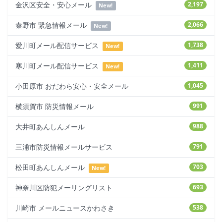
金沢区安全・安心メール
2,197
New!
秦野市 緊急情報メール
2,066
New!
愛川町メール配信サービス
1,738
New!
寒川町メール配信サービス
1,411
New!
小田原市 おだわら安心・安全メール
1,045
横須賀市 防災情報メール
991
大井町あんしんメール
988
三浦市防災情報メールサービス
791
松田町あんしんメール
703
New!
神奈川区防犯メーリングリスト
693
川崎市 メールニュースかわさき
538