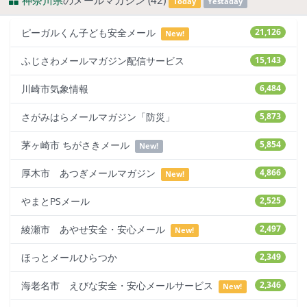
神奈川県
のメールマガジン (42)
Today
Yestaday
ピーガルくん子ども安全メール
21,126
New!
ふじさわメールマガジン配信サービス
15,143
川崎市気象情報
6,484
さがみはらメールマガジン「防災」
5,873
茅ヶ崎市 ちがさきメール
5,854
New!
厚木市 あつぎメールマガジン
4,866
New!
やまとPSメール
2,525
綾瀬市 あやせ安全・安心メール
2,497
New!
ほっとメールひらつか
2,349
海老名市 えびな安全・安心メールサービス
2,346
New!