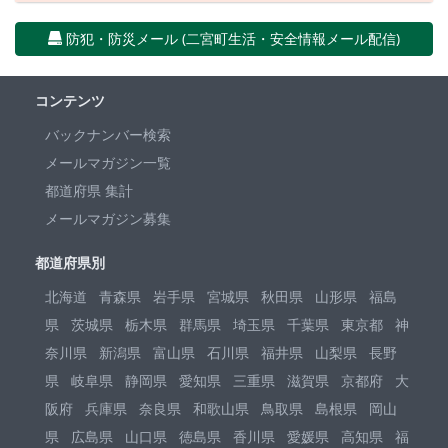
防犯・防災メール (二宮町生活・安全情報メール配信)
コンテンツ
バックナンバー検索
メールマガジン一覧
都道府県 集計
メールマガジン募集
都道府県別
北海道
青森県
岩手県
宮城県
秋田県
山形県
福島
県
茨城県
栃木県
群馬県
埼玉県
千葉県
東京都
神
奈川県
新潟県
富山県
石川県
福井県
山梨県
長野
県
岐阜県
静岡県
愛知県
三重県
滋賀県
京都府
大
阪府
兵庫県
奈良県
和歌山県
鳥取県
島根県
岡山
県
広島県
山口県
徳島県
香川県
愛媛県
高知県
福