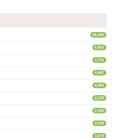
58,409
6,865
4,724
4,647
4,483
4,230
3,580
3,240
3,019