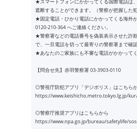
★スマートフォンにかかってくる国際電話は
遮断することができます。（警察が把握した
★固定電話・ひかり電話にかかってくる海外
0120‐210‐364 へご連絡ください。
★警察署などの電話番号を偽装表示させた詐
で、一旦電話を切って最寄りの警察署まで確
★あなたのご家族にも不審な電話がかかって
【問合せ先】赤羽警察署 03-3903-0110
◎警視庁防犯アプリ「デジポリス」はこちら
https://www.keishicho.metro.tokyo.lg.jp/ku
◎警察庁推奨アプリはこちらから
https://www.npa.go.jp/bureau/safetylife/so