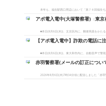
本年も、福生駅西口周辺において「第７６回福生七
アポ電入電中(大塚警察署)
東京
〔
■本日(8月6日(木))、文京区内に、郵便局員を
【アポ電入電中】詐欺の電話に注
■本日(8月6日(木))、東大和市内に、自動音声
赤羽警察署(メールの訂正について
2026年8月6日(木)7時34分頃に配信しました「