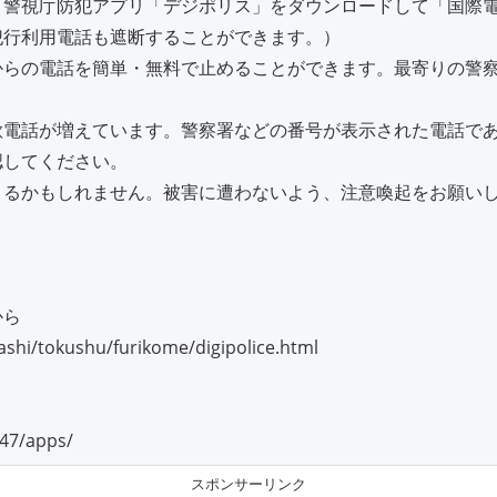
、警視庁防犯アプリ「デジポリス」をダウンロードして「国際
犯行利用電話も遮断することができます。）
からの電話を簡単・無料で止めることができます。最寄りの警
欺電話が増えています。警察署などの番号が表示された電話で
認してください。
くるかもしれません。被害に遭わないよう、注意喚起をお願い
から
rashi/tokushu/furikome/digipolice.html
s47/apps/
スポンサーリンク