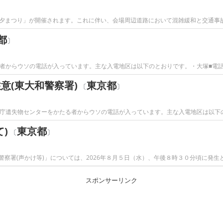
夕まつり」が開催されます。これに伴い、会場周辺道路において混雑緩和と交通事
都
〕
かたる者からウソの電話が入っています。主な入電地区は以下のとおりです。・大塚■電
意(東大和警察署)
東京都
〔
〕
で警視庁遺失物センターをかたる者からウソの電話が入っています。主な入電地区は以下
)
東京都
〔
〕
赤羽警察署(声かけ等)」については、2026年８月５日（水）、午後８時３０分頃に発生
スポンサーリンク