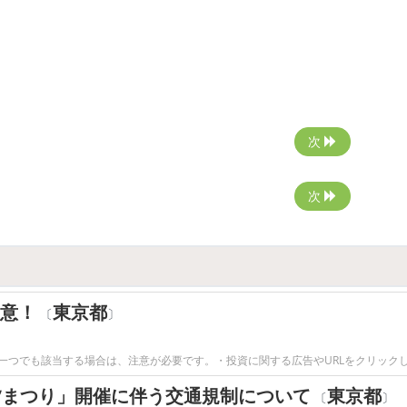
次
次
注意！
東京都
〔
〕
一つでも該当する場合は、注意が必要です。・投資に関する広告やURLをクリックし
夕まつり」開催に伴う交通規制について
東京都
〔
〕