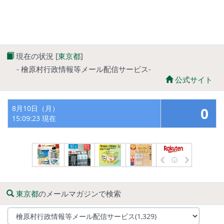
現在の状況 [
東京都
]
- 檜原村行政情報等メール配信サービス-
公式サイト
8月10日（月）
0
15:09:23 現在
東京都
のメールマガジンで検索