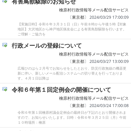
有害鳥獣駆除のお知らせ
檜原村行政情報等メール配信サービス
〔
東京都
〕 2024/03/29 17:00:09
【実施日時】令和６年３月３１日（日）午前８時から午後５時【対象
地区】大沢地区から神戸地区猟友会による有害鳥獣駆除を行います。
ご理解・ご協力を
行政メールの登録について
檜原村行政情報等メール配信サービス
〔
東京都
〕 2024/03/27 13:00:09
広報ひのはら２月号でお知らせをしたとおり、防災行政無線の機器更
新に伴い、新しいメール配信システムへの切り替えを行っておりま
す。４月１日以降は
令和６年第１回定例会の開催について
檜原村行政情報等メール配信サービス
〔
東京都
〕 2024/03/24 17:00:08
令和６年第１回檜原村議会定例会の最終日が下記のとおり開催されま
すので、お知らせいたします。日時：令和６年３月２５日（月）午前
１０時場所：檜原