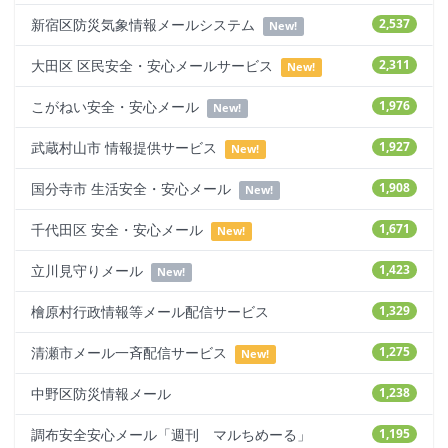
新宿区防災気象情報メールシステム
2,537
New!
大田区 区民安全・安心メールサービス
2,311
New!
こがねい安全・安心メール
1,976
New!
武蔵村山市 情報提供サービス
1,927
New!
国分寺市 生活安全・安心メール
1,908
New!
千代田区 安全・安心メール
1,671
New!
立川見守りメール
1,423
New!
檜原村行政情報等メール配信サービス
1,329
清瀬市メール一斉配信サービス
1,275
New!
中野区防災情報メール
1,238
調布安全安心メール「週刊 マルちめーる」
1,195