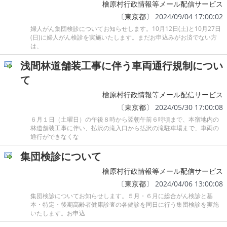
檜原村行政情報等メール配信サービス
〔
東京都
〕 2024/09/04 17:00:02
婦人がん集団検診についてお知らせします。10月12日(土)と10月27日
(日)に婦人がん検診を実施いたします。まだお申込みがお済でない方
は、
浅間林道舗装工事に伴う車両通行規制につい
て
檜原村行政情報等メール配信サービス
〔
東京都
〕 2024/05/30 17:00:08
６月１日（土曜日）の午後８時から翌朝午前６時頃まで、本宿地内の
林道舗装工事に伴い、払沢の滝入口から払沢の滝駐車場まで、車両の
通行ができなくな
集団検診について
檜原村行政情報等メール配信サービス
〔
東京都
〕 2024/04/06 13:00:08
集団検診についてお知らせします。５月・６月に総合がん検診と基
本・特定・後期高齢者健康診査の各健診を同日に行う集団検診を実施
いたします。お申込