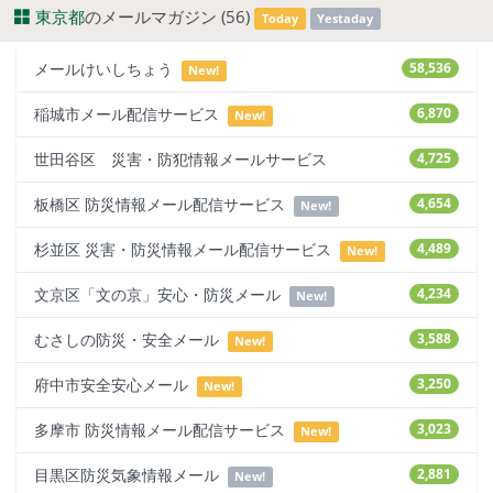
東京都
のメールマガジン (56)
Today
Yestaday
メールけいしちょう
58,536
New!
稲城市メール配信サービス
6,870
New!
世田谷区 災害・防犯情報メールサービス
4,725
板橋区 防災情報メール配信サービス
4,654
New!
杉並区 災害・防災情報メール配信サービス
4,489
New!
文京区「文の京」安心・防災メール
4,234
New!
むさしの防災・安全メール
3,588
New!
府中市安全安心メール
3,250
New!
多摩市 防災情報メール配信サービス
3,023
New!
目黒区防災気象情報メール
2,881
New!