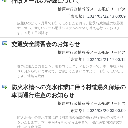
行政メールの登録について
檜原村行政情報等メール配信サービス
〔
東京都
〕 2024/03/22 13:00:09
広報ひのはら２月号でお知らせをしたとおり、防災行政無線の機器更
新に伴い、新しいメール配信システムへの切り替えを行っておりま
す。４月１日以降は
交通安全講習会のお知らせ
檜原村行政情報等メール配信サービス
〔
東京都
〕 2024/03/21 17:00:12
春の交通安全講習会を、南郷コミュニティセンターで、本日午後７時
３０分から行いますので、ご参加くださいますよう、お知らせいたし
ます。連絡先総務
防火水槽への充水作業に伴う村道湯久保線の
車両通行注意のお知らせ
檜原村行政情報等メール配信サービス
〔
東京都
〕 2024/03/20 08:00:09
防火水槽への充水作業に伴う村道湯久保線の車両通行注意のお知らせ
をいたします。本日午前8時30分から正午まで、湯久保地内の防火水
槽への充水作業