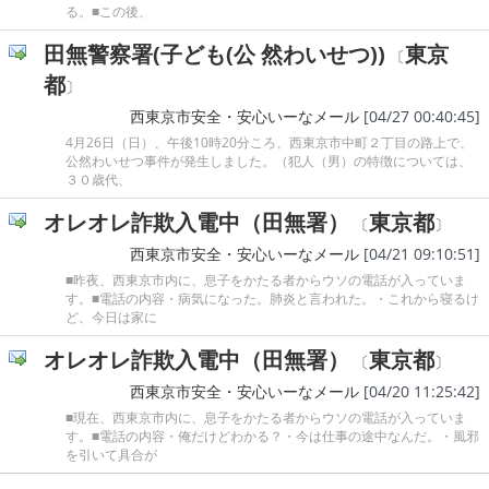
る。■この後、
田無警察署(子ども(公 然わいせつ))
東京
〔
都
〕
西東京市安全・安心いーなメール
[04/27 00:40:45]
4月26日（日）、午後10時20分ころ、西東京市中町２丁目の路上で、
公然わいせつ事件が発生しました。（犯人（男）の特徴については、
３０歳代、
オレオレ詐欺入電中（田無署）
東京都
〔
〕
西東京市安全・安心いーなメール
[04/21 09:10:51]
■昨夜、西東京市内に、息子をかたる者からウソの電話が入っていま
す。■電話の内容・病気になった。肺炎と言われた。・これから寝るけ
ど、今日は家に
オレオレ詐欺入電中（田無署）
東京都
〔
〕
西東京市安全・安心いーなメール
[04/20 11:25:42]
■現在、西東京市内に、息子をかたる者からウソの電話が入っていま
す。■電話の内容・俺だけどわかる？・今は仕事の途中なんだ。・風邪
を引いて具合が