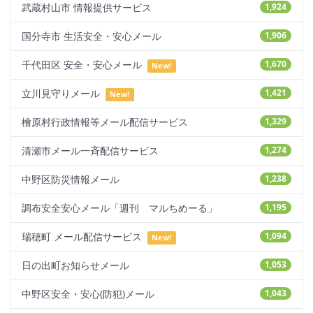
武蔵村山市 情報提供サービス
1,924
国分寺市 生活安全・安心メール
1,906
千代田区 安全・安心メール
1,670
New!
立川見守りメール
1,421
New!
檜原村行政情報等メール配信サービス
1,329
清瀬市メール一斉配信サービス
1,274
中野区防災情報メール
1,238
調布安全安心メール「週刊 マルちめーる」
1,195
瑞穂町 メール配信サービス
1,094
New!
日の出町お知らせメール
1,053
中野区安全・安心(防犯)メール
1,043