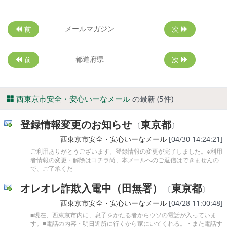
メールマガジン
前
次
都道府県
前
次
西東京市安全・安心いーなメール
の最新 (5件)
登録情報変更のお知らせ
東京都
〔
〕
西東京市安全・安心いーなメール
[04/30 14:24:21]
ご利用ありがとうございます。登録情報の変更が完了しました。※利用
者情報の変更・解除はコチラ尚、本メールへのご返信はできませんの
で、ご了承くだ
オレオレ詐欺入電中（田無署）
東京都
〔
〕
西東京市安全・安心いーなメール
[04/28 11:00:48]
■現在、西東京市内に、息子をかたる者からウソの電話が入っていま
す。■電話の内容・明日近所に行くから家にいてくれる。・また電話す