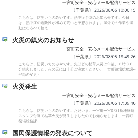
一宮町安全・安心メール配信サービス
〔
千葉県
〕 2026/08/06 10:00:15
こちらは、防災いちのみやです。熱中症予防のお知らせです。今日
は、熱中症の危険性が極めて高いと予想されます。屋外での作業や運
動はなるべく控え、
火災の鎮火のお知らせ
一宮町安全・安心メール配信サービス
〔
千葉県
〕 2026/08/05 18:49:26
こちらは、防災いちのみやです。先ほどの枯草火災は午後、６時３０
分鎮火しました。火の元には十分ご注意ください。一宮町役場総務課--
登録の変更・
火災発生
一宮町安全・安心メール配信サービス
〔
千葉県
〕 2026/08/05 17:39:40
こちらは、防災いちのみやです。ただいま、一宮町一宮8731番地篠崎
スタンプ付近で枯草火災が発生しましたのでお知らせします。一宮町
役場総務課-
国民保護情報の発表について