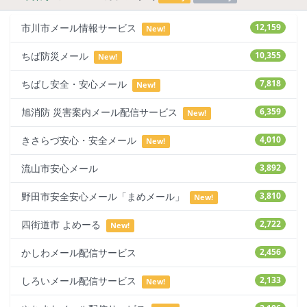
市川市メール情報サービス
12,159
New!
ちば防災メール
10,355
New!
ちばし安全・安心メール
7,818
New!
旭消防 災害案内メール配信サービス
6,359
New!
きさらづ安心・安全メール
4,010
New!
流山市安心メール
3,892
野田市安全安心メール「まめメール」
3,810
New!
四街道市 よめーる
2,722
New!
かしわメール配信サービス
2,456
しろいメール配信サービス
2,133
New!