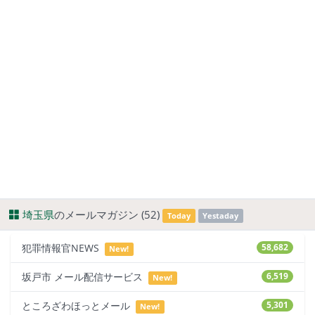
埼玉県
のメールマガジン (52)
Today
Yestaday
犯罪情報官NEWS
58,682
New!
坂戸市 メール配信サービス
6,519
New!
ところざわほっとメール
5,301
New!