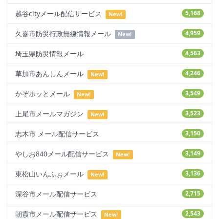
越谷cityメール配信サービス
5,168
New!
久喜市防災行政無線情報メール
4,959
New!
埼玉県防災情報メール
4,563
草加市あんしんメール
4,246
New!
かぞホッとメール
3,549
New!
上尾市メールマガジン
3,523
New!
志木市 メール配信サービス
3,150
やしお840メール配信サービス
3,149
New!
東松山いんふぉメール
3,136
New!
深谷市メール配信サービス
2,715
朝霞市メール配信サービス
2,543
New!