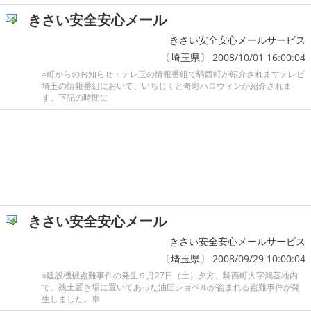
きさい安全安心メール
きさい安全安心メールサービス
〔
埼玉県
〕 2008/10/01 16:00:04
○町からのお知らせ・テレ玉の情報番組で騎西町が紹介されますテレビ
埼玉の情報番組において、いちじくと奇彩ハロウィンが紹介されま
す。下記の時間に
きさい安全安心メール
きさい安全安心メールサービス
〔
埼玉県
〕 2008/09/29 10:00:04
○建設機械盗難事件の発生９月27日（土）夕方、騎西町大字鴻茎地内
で、残土置き場に置いてあった油圧ショベルが盗まれる盗難事件が発
生しました。車