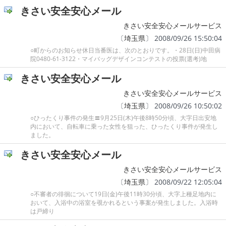
きさい安全安心メール
きさい安全安心メールサービス
〔
埼玉県
〕 2008/09/26 15:50:04
○町からのお知らせ休日当番医は、次のとおりです。・28日(日)中田病
院0480-61-3122・マイバッグデザインコンテストの投票(選考)地
きさい安全安心メール
きさい安全安心メールサービス
〔
埼玉県
〕 2008/09/26 10:50:02
○ひったくり事件の発生〓9月25日(木)午後8時50分頃、大字日出安地
内において、自転車に乗った女性を狙った、ひったくり事件が発生し
ました。
きさい安全安心メール
きさい安全安心メールサービス
〔
埼玉県
〕 2008/09/22 12:05:04
○不審者の徘徊について19日(金)午後11時30分頃、大字上種足地内に
おいて、入浴中の浴室を覗かれるという事案が発生しました。入浴時
は戸締り