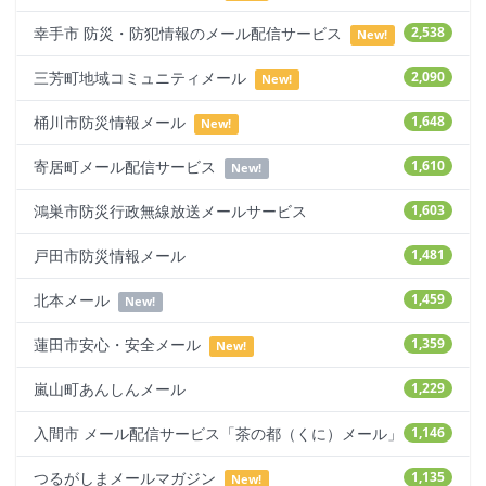
幸手市 防災・防犯情報のメール配信サービス
2,538
New!
三芳町地域コミュニティメール
2,090
New!
桶川市防災情報メール
1,648
New!
寄居町メール配信サービス
1,610
New!
鴻巣市防災行政無線放送メールサービス
1,603
戸田市防災情報メール
1,481
北本メール
1,459
New!
蓮田市安心・安全メール
1,359
New!
嵐山町あんしんメール
1,229
入間市 メール配信サービス「茶の都（くに）メール」
1,146
つるがしまメールマガジン
1,135
New!