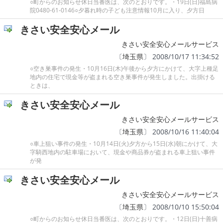
○町からのお知らせ休日当番医は、次のとおりです。・19日(日)福島病
院0480-61-0146○夕暮れ時の子ども注意情報10月に入り、夕方日
きさい安全安心メール
きさい安全安心メールサービス
〔
埼玉県
〕 2008/10/17 11:34:52
○空き巣事件の発生・10月16日(木)午後から夕方にかけて、大字上種足
地内の住宅で現金等が盗まれる空き巣事件が発生しました。出掛ける
ときは、
きさい安全安心メール
きさい安全安心メールサービス
〔
埼玉県
〕 2008/10/16 11:40:04
○車上狙い事件の発生・10月14日(火)夕方から15日(水)朝にかけて、大
字騎西地内の駐車場において、現金や商品券が盗まれる車上狙い事件
が発
きさい安全安心メール
きさい安全安心メールサービス
〔
埼玉県
〕 2008/10/10 15:50:04
○町からのお知らせ休日当番医は、次のとおりです。・12日(日)十善病