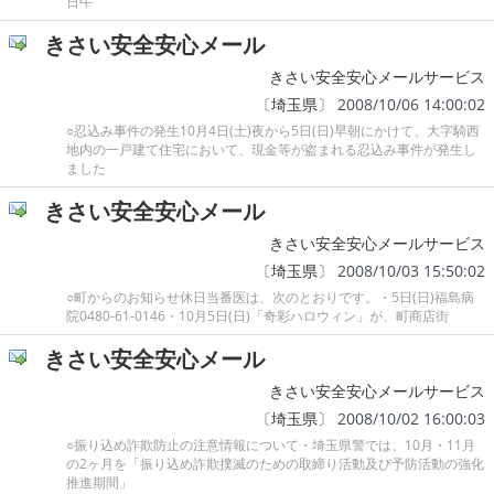
日午
きさい安全安心メール
きさい安全安心メールサービス
〔
埼玉県
〕 2008/10/06 14:00:02
○忍込み事件の発生10月4日(土)夜から5日(日)早朝にかけて、大字騎西
地内の一戸建て住宅において、現金等が盗まれる忍込み事件が発生し
ました
きさい安全安心メール
きさい安全安心メールサービス
〔
埼玉県
〕 2008/10/03 15:50:02
○町からのお知らせ休日当番医は、次のとおりです。・5日(日)福島病
院0480-61-0146・10月5日(日)「奇彩ハロウィン」が、町商店街
きさい安全安心メール
きさい安全安心メールサービス
〔
埼玉県
〕 2008/10/02 16:00:03
○振り込め詐欺防止の注意情報について・埼玉県警では、10月・11月
の2ヶ月を「振り込め詐欺撲滅のための取締り活動及び予防活動の強化
推進期間」