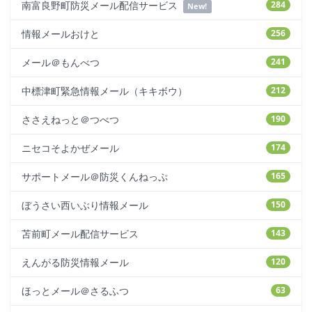
南富良野町防災メール配信サービス
284
New!
情報メールおけと
256
メール＠もんべつ
241
中標津町緊急情報メール（キキボウ）
212
ささえねっと＠つべつ
190
ニセコそよかぜメール
174
サポートメール＠防災くんねっぷ
165
ぼうさい西いぶり情報メール
150
苫前町メール配信サービス
143
えんがる防災情報メール
120
ほっとメール＠さるふつ
63