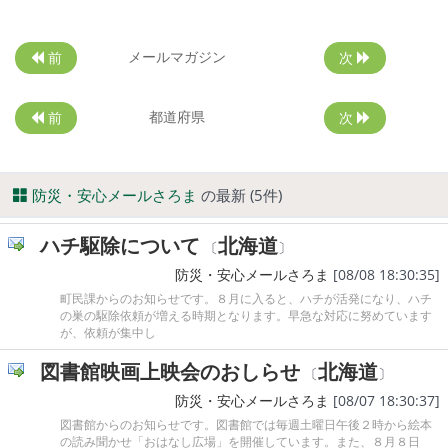
メールマガジン
前
次
都道府県
前
次
防災・安心メールさろま
の最新 (5件)
ハチ駆除について
北海道
〔
〕
防災・安心メールさろま
[08/08 18:30:35]
町民課からのお知らせです。８月に入ると、ハチが活発になり、ハチ
の巣の駆除依頼が増える時期となります。早急な対応に努めています
が、依頼が集中し
図書館映画上映会のおしらせ
北海道
〔
〕
防災・安心メールさろま
[08/07 18:30:37]
図書館からのお知らせです。図書館では毎週土曜日午後２時から絵本
の読み聞かせ「おはなし広場」を開催しています。また、８月８日