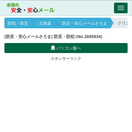
Toggl
navig
クリニッ
防犯・防災
北海道
防災・安心メールさろま
[防災・安心メールさろま] 防災・防犯 (No.2605834)
パソコン版へ
スポンサーリンク