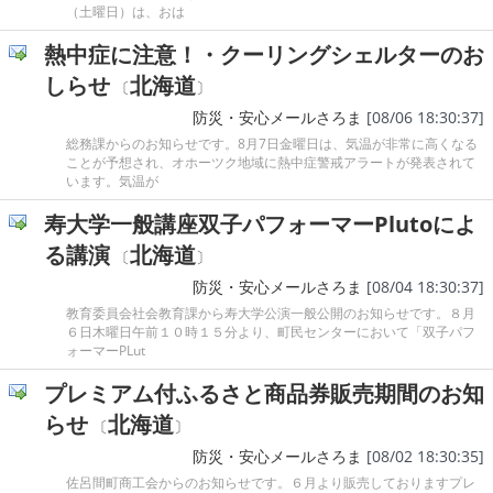
（土曜日）は、おは
熱中症に注意！・クーリングシェルターのお
しらせ
北海道
〔
〕
防災・安心メールさろま
[08/06 18:30:37]
総務課からのお知らせです。8月7日金曜日は、気温が非常に高くなる
ことが予想され、オホーツク地域に熱中症警戒アラートが発表されて
います。気温が
寿大学一般講座双子パフォーマーPlutoによ
る講演
北海道
〔
〕
防災・安心メールさろま
[08/04 18:30:37]
教育委員会社会教育課から寿大学公演一般公開のお知らせです。８月
６日木曜日午前１０時１５分より、町民センターにおいて「双子パフ
ォーマーPLut
プレミアム付ふるさと商品券販売期間のお知
らせ
北海道
〔
〕
防災・安心メールさろま
[08/02 18:30:35]
佐呂間町商工会からのお知らせです。６月より販売しておりますプレ