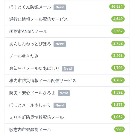
ほくとくん防犯メール
46,954
New!
通行止情報メール配信サービス
4,649
函館市ANSINメール
3,562
あんしんねっとびほろ
2,752
New!
メール＠きたみ
2,468
お知らせメール＠あばしり
1,793
New!
稚内市防災情報メール配信サービス
1,702
防災・安心メールさろま
1,592
New!
ほっとメール＠しゃり
1,571
New!
えりも町防災情報配信メール
1,052
歌志内市登録制メール
990