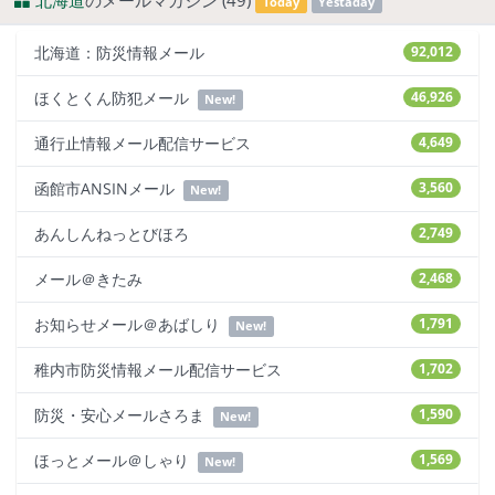
北海道
のメールマガジン (49)
Today
Yestaday
北海道：防災情報メール
92,012
ほくとくん防犯メール
46,926
New!
通行止情報メール配信サービス
4,649
函館市ANSINメール
3,560
New!
あんしんねっとびほろ
2,749
メール＠きたみ
2,468
お知らせメール＠あばしり
1,791
New!
稚内市防災情報メール配信サービス
1,702
防災・安心メールさろま
1,590
New!
ほっとメール＠しゃり
1,569
New!