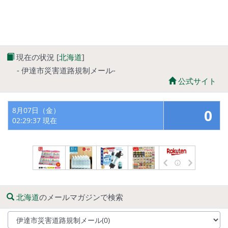
現在の状況 [
北海道
]
- 伊達市災害道路規制メール-
公式サイト
8月07日（金）
0
02:29:37 現在
北海道
のメールマガジンで検索