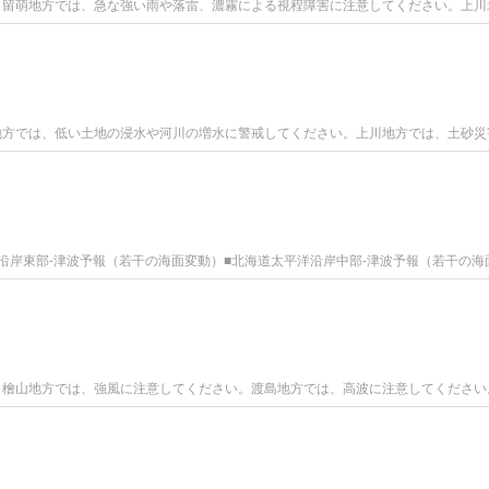
表上川、留萌地方では、急な強い雨や落雷、濃霧による視程障害に注意してください。上
表上川地方では、低い土地の浸水や河川の増水に警戒してください。上川地方では、土砂
太平洋沿岸東部-津波予報（若干の海面変動）■北海道太平洋沿岸中部-津波予報（若干の海
表渡島、檜山地方では、強風に注意してください。渡島地方では、高波に注意してくださ