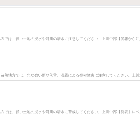
表上川地方では、低い土地の浸水や河川の増水に注意してください。上川中部【警報から
表上川、留萌地方では、急な強い雨や落雷、濃霧による視程障害に注意してください。上
表上川地方では、低い土地の浸水や河川の増水に警戒してください。上川中部【発表】レ