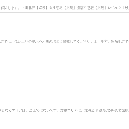
表警報を解除します。上川北部【継続】雷注意報【継続】濃霧注意報【継続】レベル２土
表上川地方では、低い土地の浸水や河川の増水に警戒してください。上川地方、留萌地方
となるエリアは、全土ではないです。対象エリアは、北海道,青森県,岩手県,宮城県,