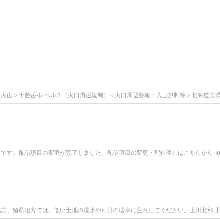
表＜対象火山＞十勝岳-レベル２（火口周辺規制）＜火口周辺警報：入山規制等＞北海道美
す。配信項目の変更が完了しました。配信項目の変更・配信停止はこちらからhttps:
表上川地方、留萌地方では、低い土地の浸水や河川の増水に注意してください。上川北部