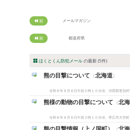
メールマガジン
前
都道府県
前
ほくとくん防犯メール
の最新 (5件)
熊の目撃について
北海道
〔
〕
令和８年８月８日午前５時１０分頃、河西郡更別村
熊様の動物の目撃について
北海
〔
令和８年８月８日午前３時１０分頃、帯広市大空町
熊の目撃情報（上ノ国町）
北海
〔