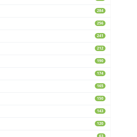
284
256
241
212
190
174
165
150
143
120
63