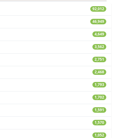
92,012
46,949
4,649
3,562
2,751
2,468
1,793
1,702
1,591
1,570
1,052