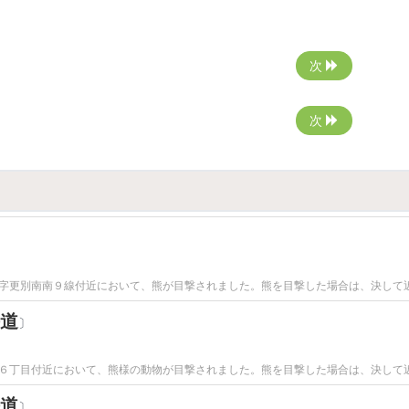
次
次
字更別南南９線付近において、熊が目撃されました。熊を目撃した場合は、決して
道
〕
６丁目付近において、熊様の動物が目撃されました。熊を目撃した場合は、決して
道
〕