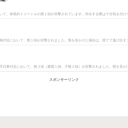
いて、体長約１メートルの熊１頭が目撃されています。外出する際は十分気を付け
旭付近において、熊１頭が目撃されました。熊を見かけた場合は、慌てて逃げ出す
字日東付近において、熊３頭（親熊１頭、子熊２頭）が目撃されました。熊を見か
スポンサーリンク