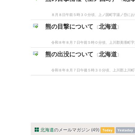
８月８日午前５時３０分頃、上ノ国町字湯ノ岱にお
熊の目撃について
北海道
〔
〕
令和８年８月７日午前５時０分頃、上川郡美瑛町字
熊の出没について
北海道
〔
〕
令和８年８月７日午後５時３０分頃、上川郡上川町
北海道
のメールマガジン (49)
Today
Yestaday