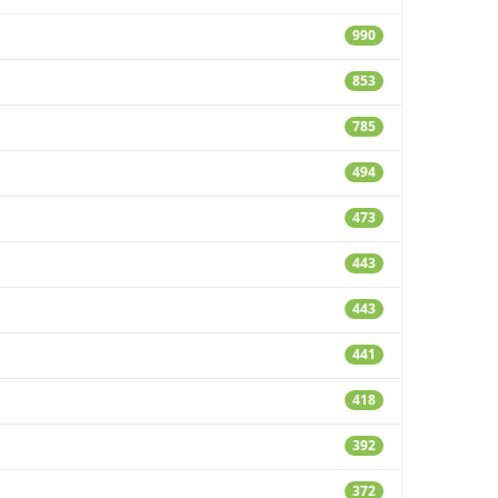
990
853
785
494
473
443
443
441
418
392
372