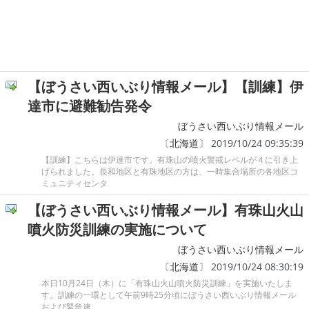
【ぼうさい西いぶり情報メール】【訓練】伊
達市に避難勧告発令
ぼうさい西いぶり情報メール
〔
北海道
〕 2019/10/24 09:35:39
【訓練】こちらは伊達市です。有珠山の噴火警戒レベルが４に引き上
げられました。長和地区と有珠地区の方は、一時集合場所の各地区コ
ミュニティセンタ
【ぼうさい西いぶり情報メール】有珠山火山
噴火防災訓練の実施について
ぼうさい西いぶり情報メール
〔
北海道
〕 2019/10/24 08:30:19
本日10月24日（木）に「有珠山火山噴火防災訓練」を実施いたしま
す。訓練の一環として午前9時25分頃にぼうさい西いぶり情報メール
および緊急速