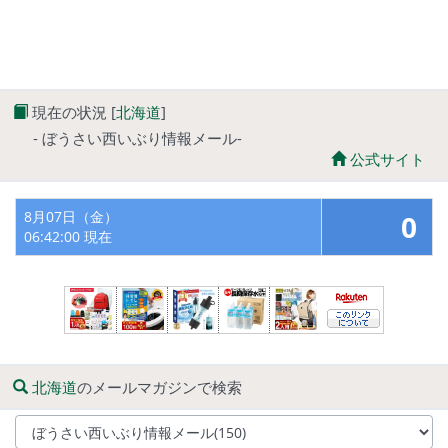
現在の状況 [
北海道
]
- ぼうさい西いぶり情報メール-
公式サイト
8月07日（金）
0
06:42:00 現在
北海道
のメールマガジンで検索