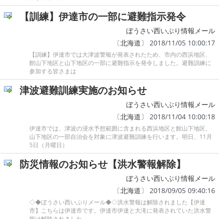
【訓練】伊達市の一部に避難指示発令
ぼうさい西いぶり情報メール
〔
北海道
〕 2018/11/05 10:00:17
【訓練】伊達市では大津波警報が発表されたため、市内の西浜地区、
館山下地区と山下地区の一部に避難指示を発令しました。避難訓練に
参加する皆さまは
津波避難訓練実施のお知らせ
ぼうさい西いぶり情報メール
〔
北海道
〕 2018/11/04 10:00:18
伊達市では、津波の浸水予想範囲に含まれる西浜地区と館山下地区、
山下地区の一部自治会を対象に津波避難訓練を行います。明日、11月
5日（月曜日）
防災情報のお知らせ【洪水警報解除】
ぼうさい西いぶり情報メール
〔
北海道
〕 2018/09/05 09:40:16
◇◆ぼうさい西いぶりメール◆◇洪水警報は解除されました【伊達
市】こちらは伊達市です。伊達市伊達と大滝に発表されていた洪水警
報は解除されました