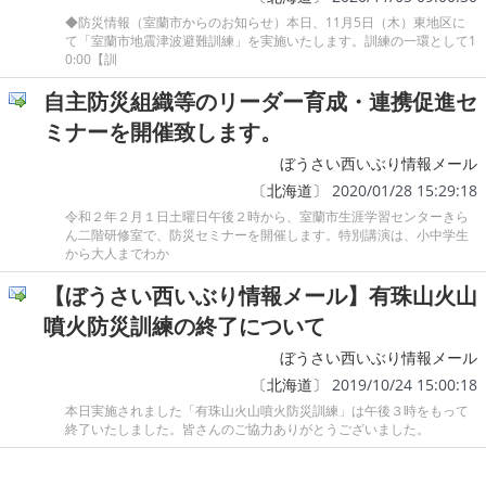
◆防災情報（室蘭市からのお知らせ）本日、11月5日（木）東地区に
て「室蘭市地震津波避難訓練」を実施いたします。訓練の一環として1
0:00【訓
自主防災組織等のリーダー育成・連携促進セ
ミナーを開催致します。
ぼうさい西いぶり情報メール
〔
北海道
〕 2020/01/28 15:29:18
令和２年２月１日土曜日午後２時から、室蘭市生涯学習センターきら
ん二階研修室で、防災セミナーを開催します。特別講演は、小中学生
から大人までわか
【ぼうさい西いぶり情報メール】有珠山火山
噴火防災訓練の終了について
ぼうさい西いぶり情報メール
〔
北海道
〕 2019/10/24 15:00:18
本日実施されました「有珠山火山噴火防災訓練」は午後３時をもって
終了いたしました。皆さんのご協力ありがとうございました。