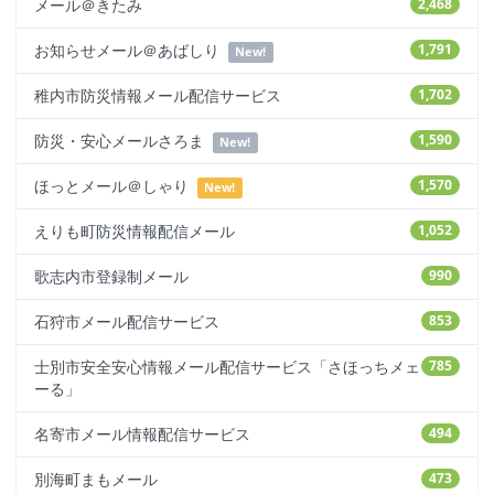
メール＠きたみ
2,468
お知らせメール＠あばしり
1,791
New!
稚内市防災情報メール配信サービス
1,702
防災・安心メールさろま
1,590
New!
ほっとメール＠しゃり
1,570
New!
えりも町防災情報配信メール
1,052
歌志内市登録制メール
990
石狩市メール配信サービス
853
士別市安全安心情報メール配信サービス「さほっちメェ
785
ーる」
名寄市メール情報配信サービス
494
別海町まもメール
473